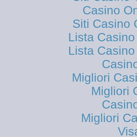
Casino O
Siti Casino
Lista Casin
Lista Casin
Casin
Migliori Cas
Migliori
Casin
Migliori 
Vis