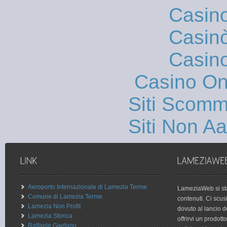
Casin
Casin
Casin
Casino O
Siti Scom
Siti Non 
Aeroporto Internazionale di Lamezia Terme
LameziaWeb si sta
Comune di Lamezia Terme
contenuti. Ci scu
Lamezia Non Profit
dovuto al lancio 
Lamezia Storica
offrirvi un prodot
Raffaele Gaetano