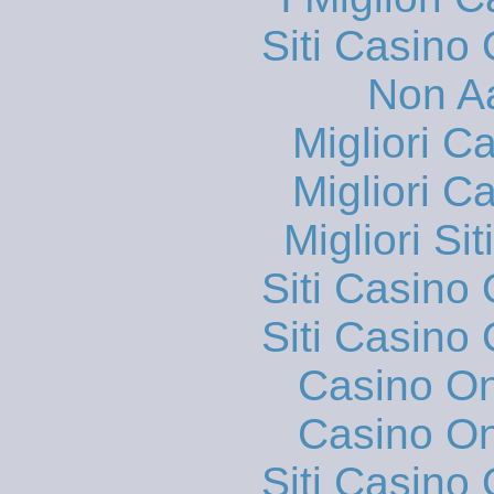
Siti Casino
Non A
Migliori 
Migliori 
Migliori S
Siti Casino
Siti Casino
Casino O
Casino O
Siti Casino