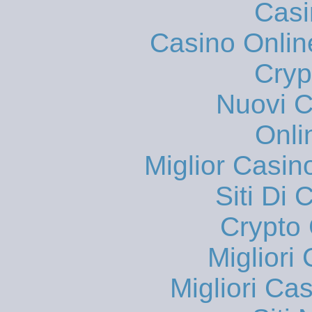
Casi
Casino Onlin
Cryp
Nuovi Ca
Onli
Miglior Casi
Siti Di 
Crypto 
Migliori
Migliori Ca