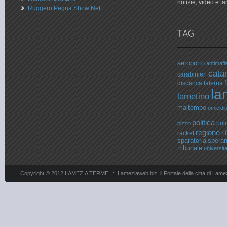
notizie, video e tan
Ruggero Pegna Show Net
aeroporto
antimafi
cata
carabinieri
f
discarica
falerna
la
lametino
maltempo
omicidi
politica
poli
pizzo
regione
ri
racket
sparatoria
spera
tribunale
universit
Copyright © 2012 LAMEZIA TERME .::. Lameziaweb.biz, il Portale della città di Lame