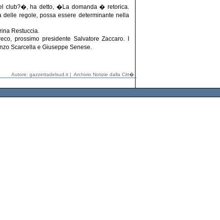
 del club?�, ha detto, �La domanda � retorica.
sa delle regole, possa essere determinante nella
rina Restuccia.
reco, prossimo presidente Salvatore Zaccaro. I
cenzo Scarcella e Giuseppe Senese.
Autore: gazzettadelsud.it |
Archivio Notizie dalla Citt�