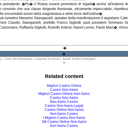
ovo presidente. �Pu� il Rotary essere promotore di legalit� anche all'esterno
o convinto che una classe dirigente illuminata, eticamente impeccabile, rispetto
le encomiabili azioni della magistratura e delle forze dell'ordine�.
club lametino Massimo Sdanganelli, speaker della manifestazione il segretario Cate
iere Claudio Sdanganelli, prefetto Franco Gigliotti, past president Tommaso G
Canzoniere, Raffaella Gigliotti, Rodolfo Inderst, Gianni Leone, Paolo Macr�, Vin
�
�
cy
|
Scrivi alla Redazione
|
Segnala un errore
|
Studio Grafico Fradaweb
�
Related content
Migliori Casino Online
Casino Non Aams
Migliori Casino Online Non Aams
Casino Non Aams
Non Aams Casino
Casino Non Aams Legali
Casino Online Non Aams
Non Aams Casino
I Migliori Casino Non Aams
Siti Casino Online Non Aams
Non Aams Casino