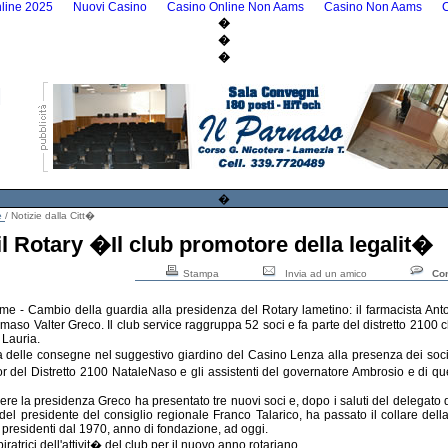
line 2025
Nuovi Casino
Casino Online Non Aams
Casino Non Aams
�
�
�
�
e
/ Notizie dalla Citt�
l Rotary �Il club promotore della legalit�
Stampa
Invia ad un amico
Co
e - Cambio della guardia alla presidenza del Rotary lametino: il farmacista Ant
aso Valter Greco. Il club service raggruppa 52 soci e fa parte del distretto 2100
i Lauria.
 delle consegne nel suggestivo giardino del Casino Lenza alla presenza dei soci, d
r del Distretto 2100 NataleNaso e gli assistenti del governatore Ambrosio e di quell
ere la presidenza Greco ha presentato tre nuovi soci e, dopo i saluti del delegato
el presidente del consiglio regionale Franco Talarico, ha passato il collare dell
 i presidenti dal 1970, anno di fondazione, ad oggi.
ratrici dell'attivit� del club per il nuovo anno rotariano.