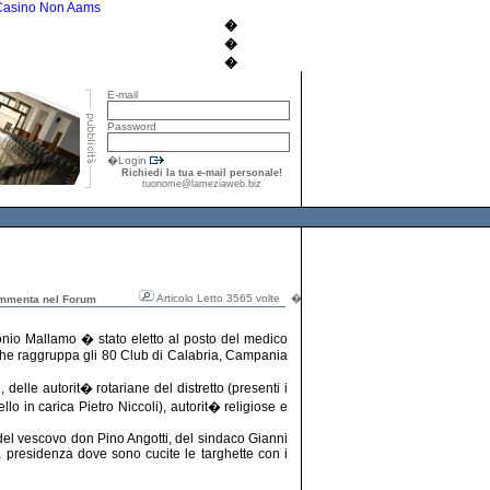
Casino Non Aams
�
�
�
E-mail
Password
�Login
Richiedi la tua e-mail personale!
tuonome@lameziaweb.biz
Articolo Letto 3565 volte
�
mmenta nel Forum
onio Mallamo � stato eletto al posto del medico
 che raggruppa gli 80 Club di Calabria, Campania
elle autorit� rotariane del distretto (presenti i
o in carica Pietro Niccoli), autorit� religiose e
 del vescovo don Pino Angotti, del sindaco Gianni
a presidenza dove sono cucite le targhette con i