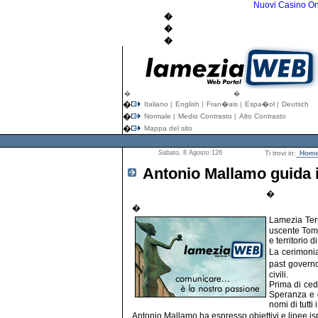
Nuovi Casino On
�
�
�
�
�
�
Italiano
English
Fran�ais
Espa�ol
Deutsch
|
|
|
|
�
Normale
Medio Contrasto
Alto Contrasto
|
|
�
Mappa del sito
Sabato, 8 Agosto 126
Ti trovi in:
Hom
Antonio Mallamo guida i
�
�
Lamezia Term
uscente Tomm
e territorio d
La cerimonia
past governo
civili.
Prima di ced
Speranza e d
nomi di tutti
Antonio Mallamo ha espresso obiettivi e linee ispi