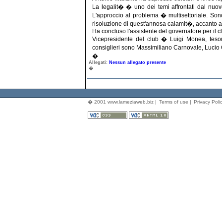
La legalit� � uno dei temi affrontati dal nu
L'approccio al problema � multisettoriale. Son
risoluzione di quest'annosa calamit�, accanto al
Ha concluso l'assistente del governatore per il 
Vicepresidente del club � Luigi Monea, tesor
consiglieri sono Massimiliano Carnovale, Lucio 
�
Allegati:
Nessun allegato presente
�
� 2001 www.lameziaweb.biz |
Terms of use
|
Privacy Poli