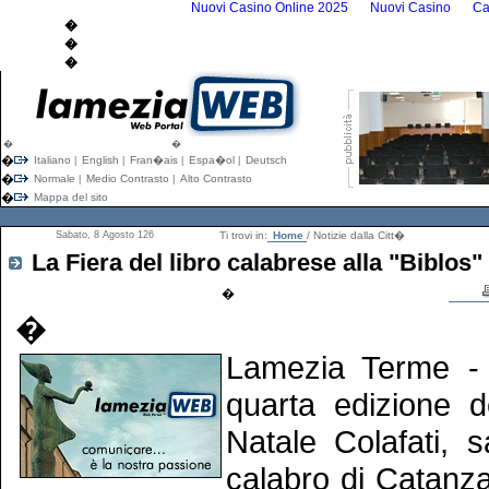
Nuovi Casino Online 2025
Nuovi Casino
Ca
�
�
�
�
�
�
Italiano
English
Fran�ais
Espa�ol
Deutsch
|
|
|
|
�
Normale
Medio Contrasto
Alto Contrasto
|
|
�
Mappa del sito
Sabato, 8 Agosto 126
Ti trovi in:
Home
/ Notizie dalla Citt�
La Fiera del libro calabrese alla "Biblos"
�
�
Lamezia Terme - 
quarta edizione d
Natale Colafati, s
calabro di Catanzar