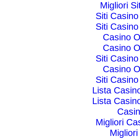
Migliori 
Siti Casin
Siti Casin
Casino O
Casino O
Siti Casin
Casino O
Siti Casin
Lista Casi
Lista Casi
Casi
Migliori Ca
Miglior