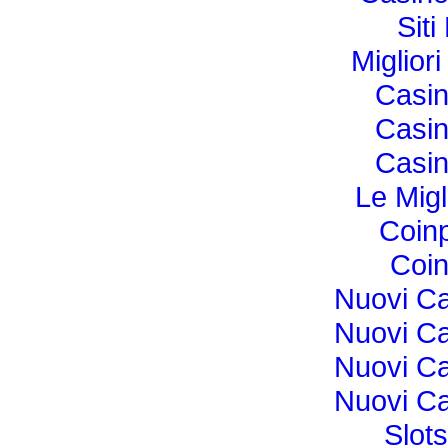
Sit
Miglior
Casi
Casi
Casi
Le Migl
Coin
Coin
Nuovi C
Nuovi C
Nuovi C
Nuovi C
Slot