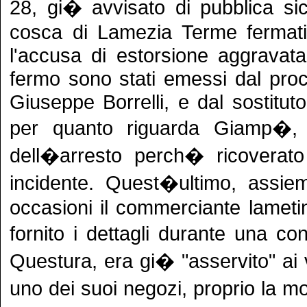
28, gi� avvisato di pubblica si
cosca di Lamezia Terme fermati
l'accusa di estorsione aggravat
fermo sono stati emessi dal proc
Giuseppe Borrelli, e dal sostitu
per quanto riguarda Giamp�,
dell�arresto perch� ricoverato 
incidente. Quest�ultimo, assie
occasioni il commerciante lametin
fornito i dettagli durante una c
Questura, era gi� "asservito" ai 
uno dei suoi negozi, proprio la m