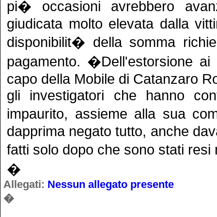
pi� occasioni avrebbero avanz
giudicata molto elevata dalla vit
disponibilit� della somma richies
pagamento. �Dell'estorsione ai 
capo della Mobile di Catanzaro Ro
gli investigatori che hanno co
impaurito, assieme alla sua c
dapprima negato tutto, anche dava
fatti solo dopo che sono stati resi 
�
Allegati:
Nessun allegato presente
�