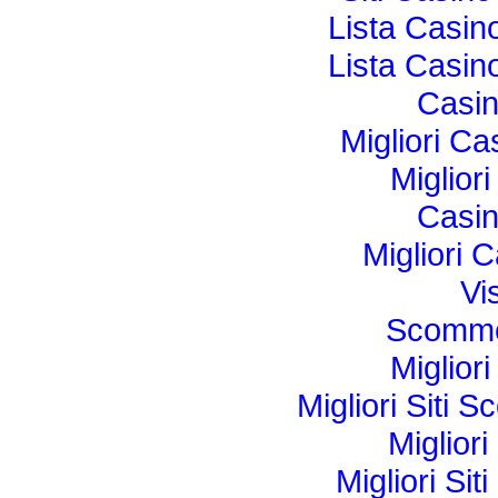
Lista Casi
Lista Casi
Casi
Migliori Ca
Miglior
Casi
Migliori
Vi
Scomme
Miglior
Migliori Sit
Miglior
Migliori Si