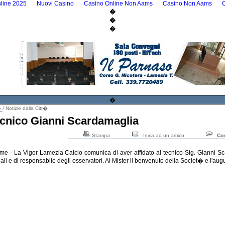
line 2025
Nuovi Casino
Casino Online Non Aams
Casino Non Aams
�
�
�
�
e
/ Notizie dalla Citt�
tecnico Gianni Scardamaglia
Stampa
Invia ad un amico
Co
e - La Vigor Lamezia Calcio comunica di aver affidato al tecnico Sig. Gianni Sca
nali e di responsabile degli osservatori. Al Mister il benvenuto della Societ� e l'au