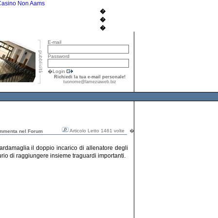
Casino Non Aams
�
�
�
E-mail
Password
�Login
Richiedi la tua e-mail personale!
tuonome@lameziaweb.biz
Articolo Letto 1461 volte
�
mmenta nel Forum
rdamaglia il doppio incarico di allenatore degli
gurio di raggiungere insieme traguardi importanti.