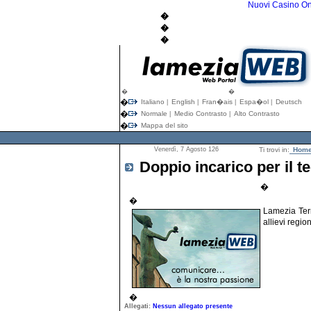
Nuovi Casino On
�
�
�
�
�
�
Italiano
English
Fran�ais
Espa�ol
Deutsch
|
|
|
|
�
Normale
Medio Contrasto
Alto Contrasto
|
|
�
Mappa del sito
Venerdì, 7 Agosto 126
Ti trovi in:
Hom
Doppio incarico per il 
�
�
Lamezia Term
allievi regio
�
Allegati:
Nessun allegato presente