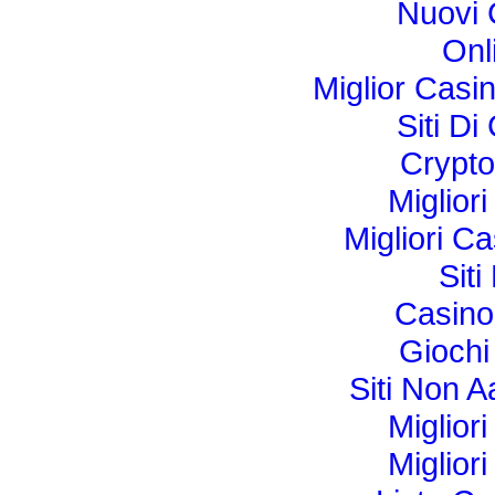
Nuovi C
Onl
Miglior Cas
Siti Di
Crypto
Miglior
Migliori C
Sit
Casin
Gioch
Siti Non
Miglior
Miglior