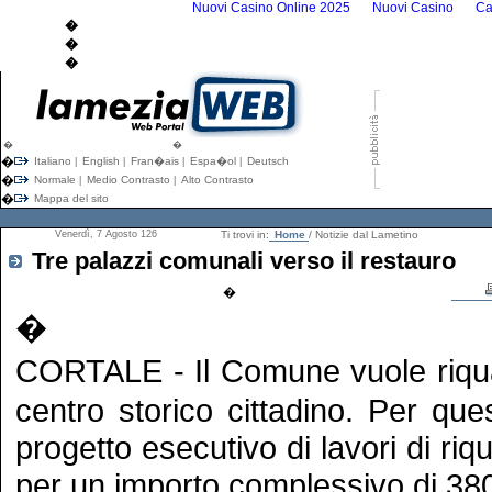
Nuovi Casino Online 2025
Nuovi Casino
Ca
�
�
�
�
�
�
Italiano
English
Fran�ais
Espa�ol
Deutsch
|
|
|
|
�
Normale
Medio Contrasto
Alto Contrasto
|
|
�
Mappa del sito
Venerdì, 7 Agosto 126
Ti trovi in:
Home
/ Notizie dal Lametino
Tre palazzi comunali verso il restauro
�
�
CORTALE - Il Comune vuole riquali
centro storico cittadino. Per qu
progetto esecutivo di lavori di riq
per un importo complessivo di 380