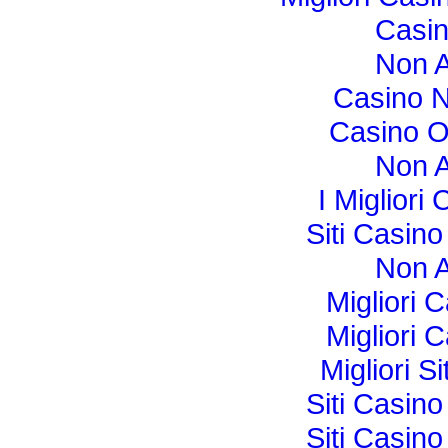
Casi
Non 
Casino N
Casino O
Non 
I Miglior
Siti Casin
Non 
Migliori
Migliori
Migliori 
Siti Casin
Siti Casin