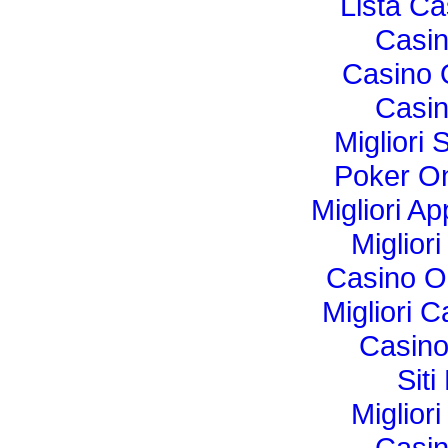
Lista C
Casi
Casino O
Casi
Migliori 
Poker Onl
Migliori Ap
Miglior
Casino O
Migliori 
Casino
Sit
Miglior
Casi