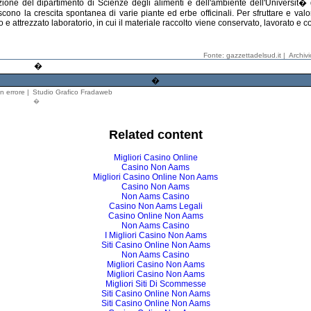
azione del dipartimento di Scienze degli alimenti e dell'ambiente dell'Universit
scono la crescita spontanea di varie piante ed erbe officinali. Per sfruttare e val
 attrezzato laboratorio, in cui il materiale raccolto viene conservato, lavorato e c
Fonte: gazzettadelsud.it |
Archiv
�
�
n errore
|
Studio Grafico Fradaweb
�
Related content
Migliori Casino Online
Casino Non Aams
Migliori Casino Online Non Aams
Casino Non Aams
Non Aams Casino
Casino Non Aams Legali
Casino Online Non Aams
Non Aams Casino
I Migliori Casino Non Aams
Siti Casino Online Non Aams
Non Aams Casino
Migliori Casino Non Aams
Migliori Casino Non Aams
Migliori Siti Di Scommesse
Siti Casino Online Non Aams
Siti Casino Online Non Aams