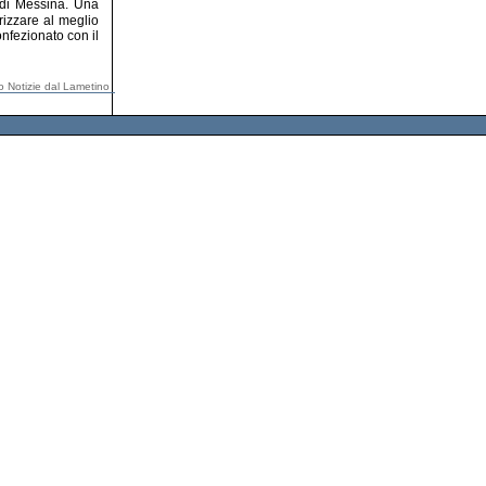
� di Messina. Una
orizzare al meglio
onfezionato con il
io Notizie dal Lametino