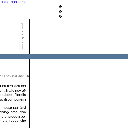
Casino Non Aams
�
�
�
lo Letto 3490 volte
�
a fieristica del
ori. Tra le novit�
dozione, Fiorella
sivo di componenti
e spose per farvi
tivit� produttiva
ie di prodotti per
ione a freddo, che