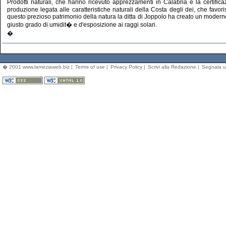
Prodotti naturali, che hanno ricevuto apprezzamenti in Calabria e la certific
produzione legata alle caratteristiche naturali della Costa degli dei, che favori
questo prezioso patrimonio della natura la ditta di Joppolo ha creato un moderno e
giusto grado di umidit� e d'esposizione ai raggi solari.
�
� 2001 www.lameziaweb.biz |
Terms of use
|
Privacy Policy
|
Scrivi alla Redazione
|
Segnala u