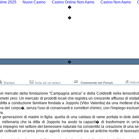
line 2025
Nuovi Casino
Casino Online Non Aams
Casino Non Aams
�
�
�
Artico
Stampa
Invia ad un amico
Commenta nel Forum
ercato della fondazione "Campagna amica" e della Coldiretti nella tensostruttur
tri zero. Un mercato di prodotti locali che registra un crescente afflusso di visitat
 ditta a conduzione familiare fondata a Joppolo (Vibo Valentia) da una mottese d'a
ura del corpo�, senza l'uso di conservanti e correttori chimici, con l'impiego esclu
va.
generazioni di madre in figlia: quella di una caldaia di rame portata in dote dall
 millenaria che la ditta di Joppolo ha avuto la capacit� di trasformare in un'at
 suo impegno nel settore del benessere naturale ha consentito la creazione di una ser
ali coltivati in un'area priva di agenti contaminanti sia ad antiche ricette di lavoraz