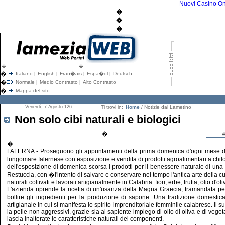
Nuovi Casino On
�
�
�
�
�
�
Italiano
English
Fran�ais
Espa�ol
Deutsch
|
|
|
|
�
Normale
Medio Contrasto
Alto Contrasto
|
|
�
Mappa del sito
Venerdì, 7 Agosto 126
Ti trovi in:
Home
/ Notizie dal Lametino
Non solo cibi naturali e biologici
�
�
FALERNA - Proseguono gli appuntamenti della prima domenica d'ogni mese del m
lungomare falernese con esposizione e vendita di prodotti agroalimentari a chilome
dell'esposizione di domenica scorsa i prodotti per il benessere naturale di una
Restuccia, con �l'intento di salvare e conservare nel tempo l'antica arte della c
naturali coltivati e lavorati artigianalmente in Calabria: fiori, erbe, frutta, olio d'oli
L'azienda riprende la ricetta di un'usanza della Magna Graecia, tramandata per 
bollire gli ingredienti per la produzione di sapone. Una tradizione domestica
artigianale in cui si manifesta lo spirito imprenditoriale femminile calabrese. Il
la pelle non aggressivi, grazie sia al sapiente impiego di olio di oliva e di veget
lascia inalterate le caratteristiche naturali dei componenti.