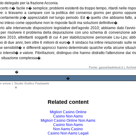
ato delegato per la frazione Acconia.
o n� facile n� semplice; problemi esistenti da troppo tempo, ritardi nelle rispost
e: o tiravamo a campare con la politica del consenso giorno per giorno oppu
a certamente pi� apprezzabili nel lungo periodo. Ed � quello che abbiamo fatto, 
mo inteso come opportune non le risposte facili ma soluzioni definitive�.
alle intervenute disposizioni legislative dell'agosto 2010; abbiamo dato l'avvio 
 per risolvere il problema della depurazione con uno schema di convenzione a
mbre 2010, altrettanti soggetti di cui 4 per stabilizzazione personale Lsu-Lpu; ab
meno di due anni, ben oltre 6 milioni di euro�. Il sindaco ha infine relazionato sulle r
ensibilit� e differenti approcci hanno determinato qualche volta alcune situazio
intensit� e valore. Fibrillazioni, distinguo che hanno distratto l'attenzione dai ris
una situazione complessa�.
Fonte: gazzettadelsud.it |
Archiv
�
�
n errore
|
Studio Grafico Fradaweb
�
Related content
Migliori Casino Online
Casino Non Aams
Migliori Casino Online Non Aams
Casino Non Aams
Non Aams Casino
Casino Non Aams Legali