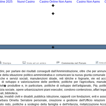
line 2025
Nuovi Casino
Casino Online Non Aams
Casino Non Aams
�
�
�
Artico
Stampa
Invia ad un amico
Commenta nel Forum
i, per parlare dei risultati conseguiti dall'Amministrazione, oltre che per annun
tere della situazione politico-amministrativa e comunicare la nuova giunta comuna
che e servizi sociali, manutenzioni strade, reti idriche e fognarie, vie ed acc
 di sviluppo e valorizzazione delle periferie, politiche per l'agricoltura, manu
it� produttive e, in particolare, politiche di sviluppo dell'artigianato, Pip, polit
ilizia sociale, opere urbanizzazioni piani esecutivi, condono contenzioso, affari legal
ali, biblioteca.
, invalidi civili e disabili, pubblica istruzione, rapporti con fondazioni, enti e assoc
rbara Ornella Serratore personale, creazione e gestione dell'Ufficio relazioni 
ilo nido, politiche a sostegno della famiglia e dell'infanzia, rivitalizzazione Acc