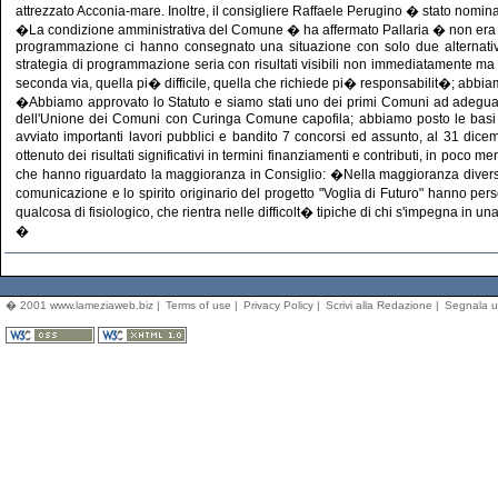
attrezzato Acconia-mare. Inoltre, il consigliere Raffaele Perugino � stato nomin
�La condizione amministrativa del Comune � ha affermato Pallaria � non era cert
programmazione ci hanno consegnato una situazione con solo due alternativ
strategia di programmazione seria con risultati visibili non immediatamente m
seconda via, quella pi� difficile, quella che richiede pi� responsabilit�; abbia
�Abbiamo approvato lo Statuto e siamo stati uno dei primi Comuni ad adeguarlo 
dell'Unione dei Comuni con Curinga Comune capofila; abbiamo posto le basi
avviato importanti lavori pubblici e bandito 7 concorsi ed assunto, al 31 dice
ottenuto dei risultati significativi in termini finanziamenti e contributi, in poco 
che hanno riguardato la maggioranza in Consiglio: �Nella maggioranza diverse s
comunicazione e lo spirito originario del progetto "Voglia di Futuro" hanno perso 
qualcosa di fisiologico, che rientra nelle difficolt� tipiche di chi s'impegna in 
�
� 2001 www.lameziaweb.biz |
Terms of use
|
Privacy Policy
|
Scrivi alla Redazione
|
Segnala u