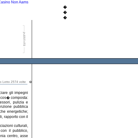
Casino Non Aams
�
�
�
lo Letto 2574 volte
�
ciare gli impegni
le cos� composta:
essori, pulizia e
tenzione pubblica
iche energetiche;
i, rapporto con il
iazioni culturali,
con il pubblico,
onia centro, asse