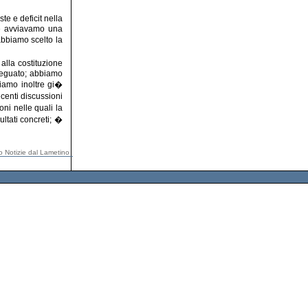
e e deficit nella
re avviavamo una
abbiamo scelto la
alla costituzione
deguato; abbiamo
biamo inoltre gi�
ecenti discussioni
ni nelle quali la
ultati concreti; �
io Notizie dal Lametino