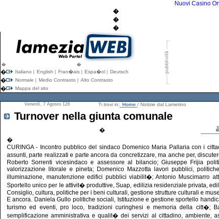
Nuovi Casino On
�
�
�
�
�
�
Italiano
English
Fran�ais
Espa�ol
Deutsch
|
|
|
|
�
Normale
Medio Contrasto
Alto Contrasto
|
|
�
Mappa del sito
Venerdì, 7 Agosto 126
Ti trovi in:
Home
/ Notizie dal Lametino
Turnover nella giunta comunale
�
�
CURINGA - Incontro pubblico del sindaco Domenico Maria Pallaria con i cittadin
assunti, parte realizzati e parte ancora da concretizzare, ma anche per, discu
Roberto Sorrenti vicesindaco e assessore al bilancio; Giuseppe Frijia politi
valorizzazione litorale e pineta; Domenico Mazzotta lavori pubblici, politiche
illuminazione, manutenzione edifici pubblici viabilit�; Antonio Muscimarro attiv
Sportello unico per le attivit� produttive, Suap, edilizia residenziale privata, ed
Consiglio, cultura, politiche per i beni culturali, gestione strutture culturali e muse
E ancora. Daniela Gullo politiche sociali, Istituzione e gestione sportello handicap
turismo ed eventi, pro loco, tradizioni curinghesi e memoria della citt�; Ba
semplificazione amministrativa e qualit� dei servizi al cittadino, ambiente, as