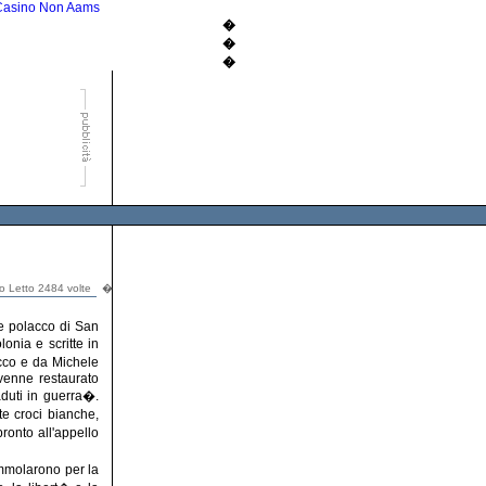
Casino Non Aams
�
�
�
lo Letto 2484 volte
�
re polacco di San
onia e scritte in
acco e da Michele
 venne restaurato
duti in guerra�.
te croci bianche,
pronto all'appello
'immolarono per la