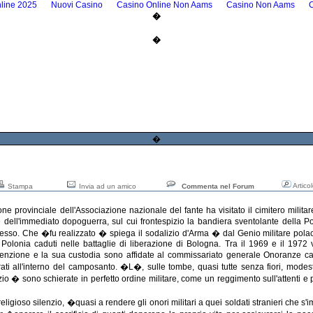
line 2025
Nuovi Casino
Casino Online Non Aams
Casino Non Aams
�
�
�
Artico
Stampa
Invia ad un amico
Commenta nel Forum
 provinciale dell'Associazione nazionale del fante ha visitato il cimitero milita
ll'immediato dopoguerra, sul cui frontespizio la bandiera sventolante della Pol
plesso. Che �fu realizzato � spiega il sodalizio d'Arma � dal Genio militare pol
 Polonia caduti nelle battaglie di liberazione di Bologna. Tra il 1969 e il 1972
tenzione e la sua custodia sono affidate al commissariato generale Onoranze ca
ati all'interno del camposanto. �L�, sulle tombe, quasi tutte senza fiori, modes
io � sono schierate in perfetto ordine militare, come un reggimento sull'attenti e 
ligioso silenzio, �quasi a rendere gli onori militari a quei soldati stranieri che s