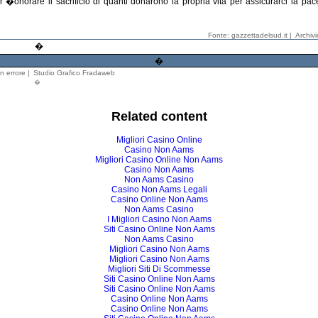
 �onorare il sacrificio di quanti donarono la propria vita per assicurarci la pace
Fonte: gazzettadelsud.it |
Archiv
�
�
n errore
|
Studio Grafico Fradaweb
�
Related content
Migliori Casino Online
Casino Non Aams
Migliori Casino Online Non Aams
Casino Non Aams
Non Aams Casino
Casino Non Aams Legali
Casino Online Non Aams
Non Aams Casino
I Migliori Casino Non Aams
Siti Casino Online Non Aams
Non Aams Casino
Migliori Casino Non Aams
Migliori Casino Non Aams
Migliori Siti Di Scommesse
Siti Casino Online Non Aams
Siti Casino Online Non Aams
Casino Online Non Aams
Casino Online Non Aams