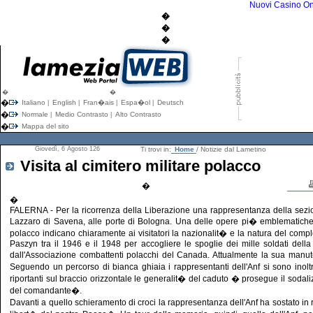
Nuovi Casino On
�
�
�
�
�
�
Italiano
English
Fran�ais
Espa�ol
Deutsch
|
|
|
|
�
Normale
Medio Contrasto
Alto Contrasto
|
|
�
Mappa del sito
Giovedì, 6 Agosto 126
Ti trovi in:
Home
/ Notizie dal Lametino
Visita al cimitero militare polacco
�
�
FALERNA - Per la ricorrenza della Liberazione una rappresentanza della sezione
Lazzaro di Savena, alle porte di Bologna. Una delle opere pi� emblematiche de
polacco indicano chiaramente ai visitatori la nazionalit� e la natura del com
Paszyn tra il 1946 e il 1948 per accogliere le spoglie dei mille soldati della
dall'Associazione combattenti polacchi del Canada. Attualmente la sua manu
Seguendo un percorso di bianca ghiaia i rappresentanti dell'Anf si sono inoltr
riportanti sul braccio orizzontale le generalit� del caduto � prosegue il sodaliz
del comandante�.
Davanti a quello schieramento di croci la rappresentanza dell'Anf ha sostato in re