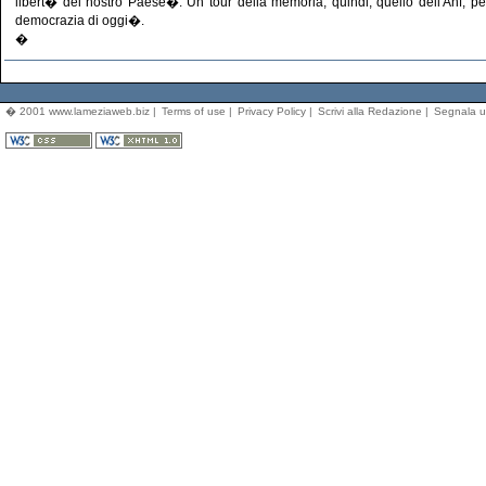
libert� del nostro Paese�. Un tour della memoria, quindi, quello dell'Anf, per
democrazia di oggi�.
�
� 2001 www.lameziaweb.biz |
Terms of use
|
Privacy Policy
|
Scrivi alla Redazione
|
Segnala u