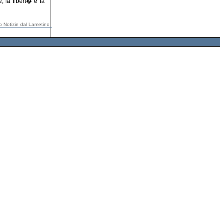
, la libert� e la
io Notizie dal Lametino