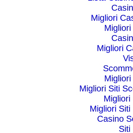
Casi
Migliori Ca
Miglior
Casi
Migliori
Vi
Scomme
Miglior
Migliori Sit
Miglior
Migliori Si
Casino S
Sit