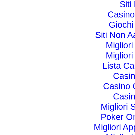
Sit
Casin
Gioch
Siti Non
Miglior
Miglior
Lista C
Casi
Casino O
Casi
Migliori 
Poker Onl
Migliori Ap