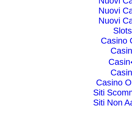
Nuovi C
Nuovi C
Nuovi C
Slot
Casino O
Casi
Casi
Casi
Casino O
Siti Sco
Siti Non