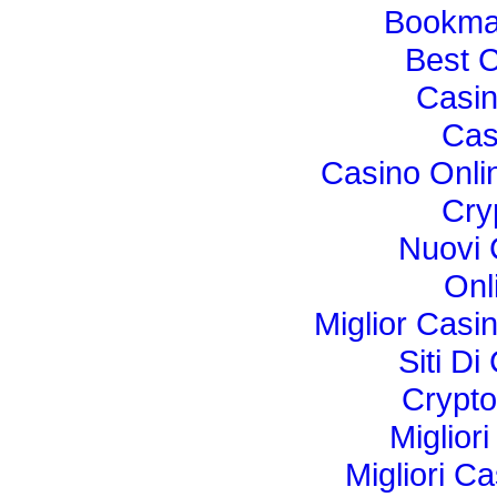
Bookma
Best 
Casi
Cas
Casino Onli
Cry
Nuovi C
Onl
Miglior Cas
Siti Di
Crypto
Miglior
Migliori C