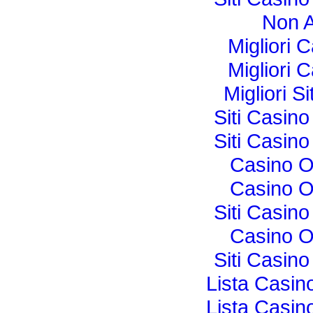
Non 
Migliori
Migliori
Migliori 
Siti Casin
Siti Casin
Casino O
Casino O
Siti Casin
Casino O
Siti Casin
Lista Casi
Lista Casi