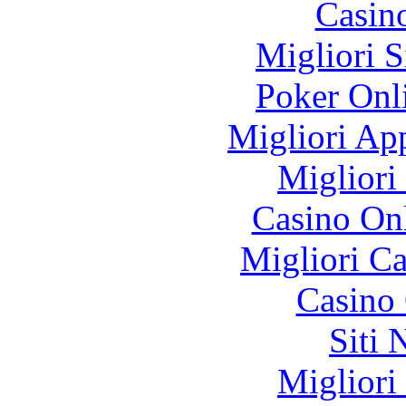
Casin
Migliori S
Poker Onli
Migliori Ap
Migliori
Casino O
Migliori 
Casino 
Siti
Migliori