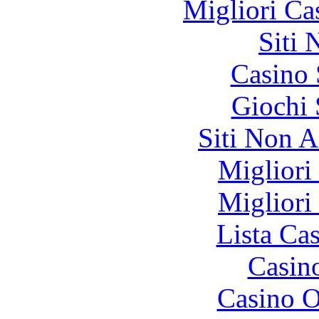
Migliori Ca
Siti
Casino
Giochi
Siti Non 
Migliori
Migliori
Lista Ca
Casin
Casino O