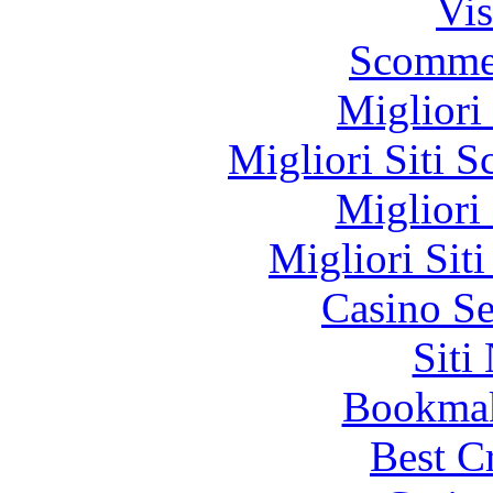
Vis
Scommes
Migliori
Migliori Siti
Migliori
Migliori Sit
Casino S
Siti
Bookma
Best C