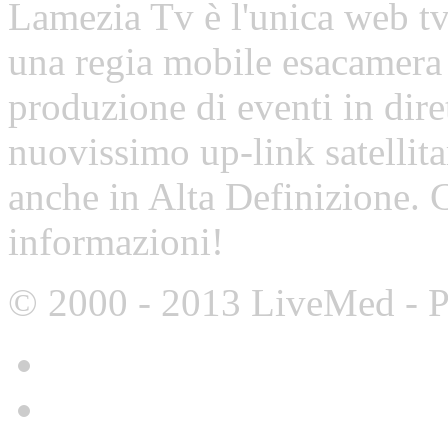
Lamezia Tv è l'unica web tv
una regia mobile esacamera 
produzione di eventi in diret
nuovissimo up-link satellita
anche in Alta Definizione. C
informazioni!
© 2000 - 2013 LiveMed - P