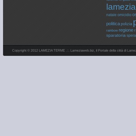
lamezia
o
natale
omicidio
politica
polizia
regione
r
rainbow
sparatoria
sper
Copyright © 2012 LAMEZIA TERME .::. Lameziaweb.biz, il Portale della città di Lame