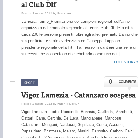
Posted 2 marzo 2012 by Redazione
Lamezia Terme_Premiazione dei campioni regionali dell’anno
organizzata dal comitato regionale al Tennis club Dlf della città.
Circa 200 le persone presenti, oltre agli atleti premiati. L’anno che
sta per finire, è stato evidenziato da Giuseppe Lappano
presidente regionale della Fit, «ha messo in cantiere una serie di
successi che consentono di etichettarlo come uno dei [...]
FULL STORY 
0
COMMENTS
Posted 2 marzo 2012 by Antonio Mercuri
Vigor Lamezia: Forte, Rondinelli, Bonasia, Giuffrida, Marchetti,
Gattari, Cane, Cerchia, De Luca, Mangiapane, Mancosu
Catanzaro: Mengoni, Narducci, Squillace, Corso, Accursi,
Papasidero, Bruzzese, Maisto, Masini, Esposito, Carboni Calci
d’angolo: 1 - 2 Ammoniti: Bruzzese, Marchetti Finisce dopo