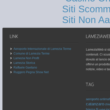
Siti Scom
Siti Non 
Aeroporto Internazionale di Lamezia Terme
LameziaWeb si sta
Comune di Lamezia Terme
contenuti. Ci scu
Lamezia Non Profit
dovuto al lancio 
Lamezia Storica
offrirvi un prodot
Raffaele Gaetano
notizie, video e tan
Ruggero Pegna Show Net
aeroporto
antimaf
catanzaro
chi
falerna
fli
in
galati