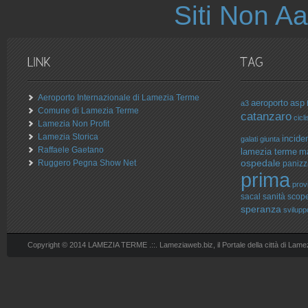
Siti Non 
Aeroporto Internazionale di Lamezia Terme
aeroporto
asp
a3
Comune di Lamezia Terme
catanzaro
cicli
Lamezia Non Profit
Lamezia Storica
incide
galati
giunta
Raffaele Gaetano
lamezia terme
ma
ospedale
Ruggero Pegna Show Net
panizz
prima
prov
sacal
sanità
scopel
speranza
svilupp
Copyright © 2014 LAMEZIA TERME .::. Lameziaweb.biz, il Portale della città di Lame