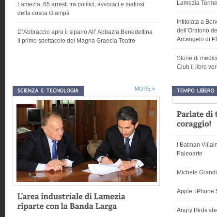
Lamezia Terme 
Lamezia, 65 arresti tra politici, avvocati e mafiosi
della cosca Giampà
Intitolata a Be
dell’Oratorio d
D’Abbraccio apre il sipario All’ Abbazia Benedettina
Arcangelo di P
il primo spettacolo del Magna Graecia Teatro
Storie di medic
Club il libro v
MORE »
I Batman Villai
Paleoarte
Michele Grandin
Apple: iPhone 
Angry Birds sba