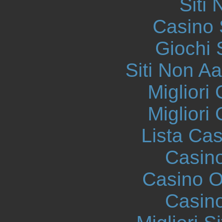
Siti
Casino
Giochi
Siti Non 
Migliori
Migliori
Lista Ca
Casin
Casino On
Casin