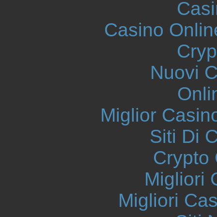
Casi
Casino Onlin
Cryp
Nuovi Ca
Onli
Miglior Casi
Siti Di 
Crypto 
Migliori
Migliori Ca