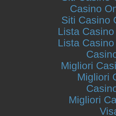
Casino O
Siti Casino
Lista Casin
Lista Casin
Casin
Migliori Cas
Migliori
Casin
Migliori 
Vis