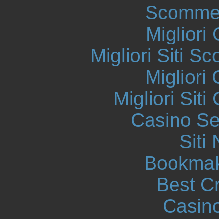
Scommes
Migliori
Migliori Siti
Migliori
Migliori Sit
Casino S
Siti
Bookmak
Best C
Casin