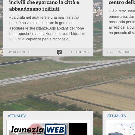
C’è di tutto, da
pneumatici, dai f
«La visita nel quartiere è una mia iniziativa
passando per le 
perché ho voluto incontrare la gente ed
ai resti della pu
ascoltare le sue istanze. Agli abitanti del rione
ha pensato di sc
ho proposto la collocazione di diversi bidoni di
230 litri di capienza per la raccolta d...
BY REDAZIONE
0
FULL STORY »
BY REDAZIONE
ATTUALITÀ
ATTUALITÀ