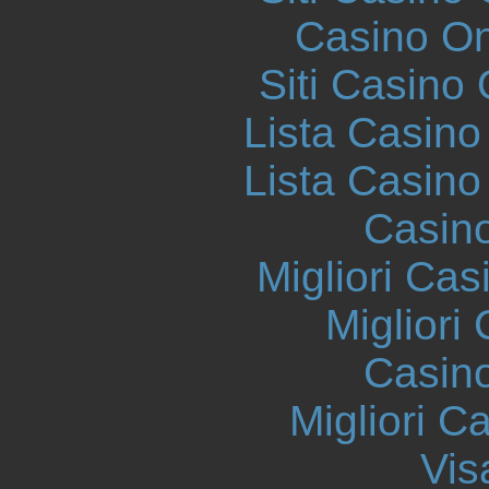
Casino O
Siti Casino
Lista Casin
Lista Casin
Casin
Migliori Cas
Migliori
Casin
Migliori 
Vis