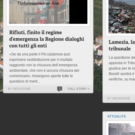
«Se da una parte il Pd calabrese può
La questione dei
esprimere soddisfazione per il risultato
approda in Tribu
raggiunto con la chiusura dell’emergenza
giudice per le i
ambientale, che non è ancora chiusura del
Borelli sentirà i
commissario, rimangono aperte tutte le
verifiche, su ma
questioni di merit...
BY REDAZIONE
1
FULL STORY »
BY REDAZIONE
ATTUALITÀ