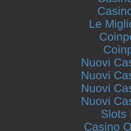
Casin
Le Migli
Coinp
Coinp
Nuovi Ca
Nuovi Ca
Nuovi Ca
Nuovi Ca
Slot
Casino On