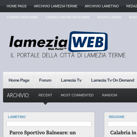
HOME PAGE
ARCHIVIO LAMEZIA TERME
ARCHIVIO LAMETINO
REDA
CASINO NON AAMS
CASINO ONLINE NON AAMS
NUOVI CASINO
NUOV
Home Page
Forum
Lamezia Tv
Lamezia Tv On Demand
RECENT
MOST COMMENTED
RANDOM
LAMETINO
REGIONE