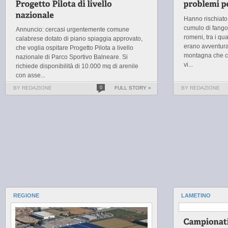
Hanno rischiato 
cumulo di fango e
Annuncio: cercasi urgentemente comune
romeni, tra i qu
calabrese dotato di piano spiaggia approvato,
erano avventurat
che voglia ospitare Progetto Pilota a livello
montagna che co
nazionale di Parco Sportivo Balneare. Si
vi...
richiede disponibilità di 10.000 mq di arenile
con asse...
BY REDAZIONE
0
FULL STORY »
BY REDAZIONE
REGIONE
LAMETINO