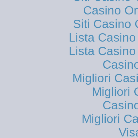
Casino O
Siti Casino
Lista Casin
Lista Casin
Casin
Migliori Cas
Migliori
Casin
Migliori 
Vis