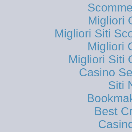
Scommes
Migliori
Migliori Siti
Migliori
Migliori Sit
Casino S
Siti
Bookmak
Best C
Casin