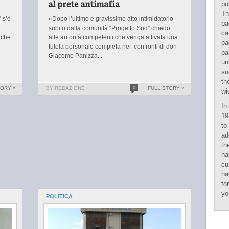
po
Th
” s’è
«Dopo l’ultimo e gravissimo atto intimidatorio
pa
subito dalla comunità “Progetto Sud” chiedo
ca
 che
alle autorità competenti che venga attivata una
pa
tutela personale completa nei confronti di don
pa
Giacomo Panizza...
un
su
th
TORY »
BY REDAZIONE
0
FULL STORY »
wi
In
19
to
ad
th
ha
cu
ha
fo
yo
POLITICA