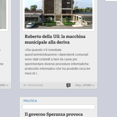
a
«Da quando s’è insediata
quest’amministrazione i dipendenti comunali
sono stati costretti a fare da cavia per
one
sperimentare diverse procedure informatiche:
protocollo informatico che ha prodotto circa tre
mesi di r...
TORY »
BY REDAZIONE
0
FULL STORY »
POLITICA