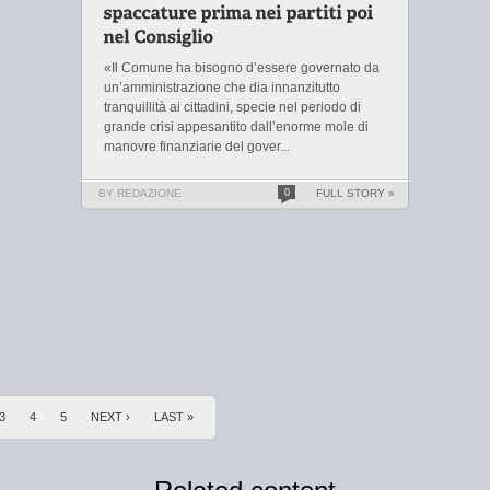
«Il Comune ha bisogno d’essere governato da
un’amministrazione che dia innanzitutto
tranquillità ai cittadini, specie nel periodo di
grande crisi appesantito dall’enorme mole di
manovre finanziarie del gover...
BY REDAZIONE
0
FULL STORY »
3
4
5
NEXT ›
LAST »