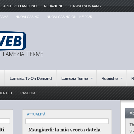
ARCHIVIO LAMETINO
REDAZIONE
CASINO NON AAMS
 AAMS
NUOVI CASINO
NUOVI CASINO ONLINE 2025
Lamezia Tv On Demand
Lamezia Terme
Rubriche
R
MENTED
RANDOM
ATTUALITÀ
Th
gi