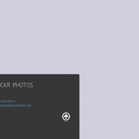
 photos »
ueonlinecasinos.io/