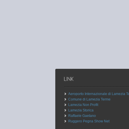
Aeroporto Internazionale di Lamezia 
Comune di Lamezia Terme
Lamezia Non Profit
Lamezia Storica
Raffaele Gaetano
Ruggero Pegna Show Net