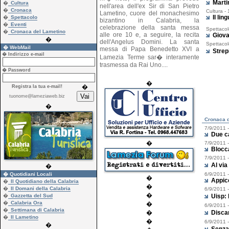
Marti
�
Cultura
nell'area dell'ex Sir di San Pietro
�
Cronaca
Cultura -
Lametino, cuore del monachesimo
Il li
�
Spettacolo
bizantino in Calabria, la
�
Eventi
celebrazione della santa messa
Spettacol
�
Cronaca del Lametino
alle ore 10 e, a seguire, la recita
Giova
�
dell'Angelus Domini. La santa
Spettacol
� WebMail
messa di Papa Benedetto XVI a
Strep
� Indirizzo e-mail
Lamezia Terme sar� interamente
trasmessa da Rai Uno....
� Password
�
�
Registra la tua e-mail!
tuonome@lameziaweb.biz
�
Cronaca da
7/9/2011 
Due ca
�
7/9/2011 
Blocc
7/9/2011 
Al via
�
� Quotidiani Locali
6/9/2011 
�
Appicc
�
Il Quotidiano della Calabria
�
�
Il Domani della Calabria
6/9/2011 
�
�
Gazzetta del Sud
Uisp: 
�
Calabria Ora
�
6/9/2011 
�
Settimana di Calabria
�
Discar
�
Il Lametino
�
6/9/2011 
�