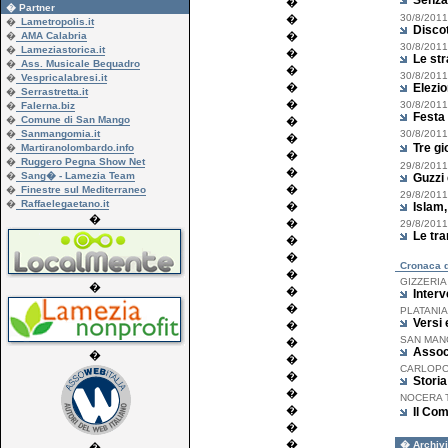
Senza 
�
� Partner
�
30/8/2011
�
Lametropolis.it
Discot
�
�
AMA Calabria
30/8/2011
�
Lameziastorica.it
�
Le str
�
Ass. Musicale Bequadro
�
30/8/2011
�
Vespricalabresi.it
�
Elezio
�
Serrastretta.it
�
30/8/2011
�
Falerna.biz
Festa 
�
Comune di San Mango
�
�
Sanmangomia.it
30/8/2011
�
Tre gi
�
Martiranolombardo.info
�
�
Ruggero Pegna Show Net
29/8/2011
�
�
Sang� - Lamezia Team
Guzzi
�
�
Finestre sul Mediterraneo
29/8/2011
�
Raffaelegaetano.it
�
Islam,
�
�
29/8/2011
Le tra
�
�
Cronaca d
�
GIZZERIA 
�
�
Interv
�
PLATANIA 
Versi 
�
SAN MANG
�
Assoc
�
�
CARLOPOL
�
Storia
�
NOCERA T
�
Il Co
�
�
� Archivi
�