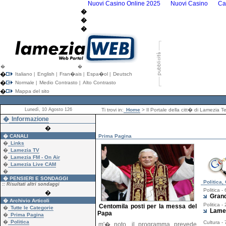
Nuovi Casino Online 2025
Nuovi Casino
Ca
�
�
�
�
�
�
Italiano
English
Fran�ais
Espa�ol
Deutsch
|
|
|
|
�
Normale
Medio Contrasto
Alto Contrasto
|
|
�
Mappa del sito
Lunedì, 10 Agosto 126
Ti trovi in:
Home
> Il Portale della citt� di Lamezia T
�
Informazione
�
� CANALI
Prima Pagina
�
Links
�
Lamezia TV
�
Lamezia FM - On Air
�
Lamezia Live CAM
�
� PENSIERI E SONDAGGI
Politica,
:: Risultati altri sondaggi
Politica -
�
Grand
� Archivio Articoli
Politica -
Centomila posti per la messa del
�
Tutte le Categorie
Lamez
Papa
�
Prima Pagina
�
Politica
Cultura -
m'� noto, il programma prevede