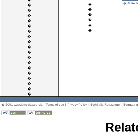
�
Tutte 
�
�
�
�
�
�
�
�
�
�
�
�
�
�
�
�
�
�
�
�
�
�
�
�
� 2001 www.lameziaweb.biz |
Terms of use
|
Privacy Policy
|
Scrivi alla Redazione
|
Segnala u
Relat