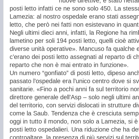
nuove direttive, è stato nett
posti letto infatti ce ne sono solo 450. La ste
Lamezia: al nostro ospedale erano stati assegna
letto, che però nei fatti non esistevano in quant
Negli ultimi dieci anni, infatti, la Regione ha ri
lametino per soli 194 posti letto, quelli cioè att
diverse unità operative». Mancuso fa qualche 
c’erano dei posti letto assegnati al reparto di ch
reparto che non è mai entrato in funzione».
Un numero “gonfiato” di posti letto, dipeso anch
passato l’ospedale era l’unico centro dove si sv
sanitarie. «Fino a pochi anni fa sul territorio non
direttore generale dell’Asp – solo negli ultimi an
del territorio, con servizi dislocati in strutture 
come la Saub. Tendenza che è cresciuta sempr
oggi in tutto il mondo, non solo a Lamezia, si è 
posti letto ospedalieri. Una riduzione che ha 
controaltare, la presenza di più servizi sul terr