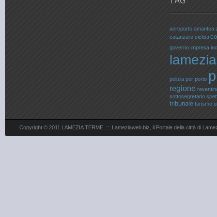
aeroporto
amantea
c
catanzaro
ciclisti
governo
impresa
in
lamezia
p
polizia
por
porto
regione
reventin
sottosegretario
spet
tribunale
turismo
u
Copyright © 2011 LAMEZIA TERME .::. Lameziaweb.biz, il Portale della città di Lame