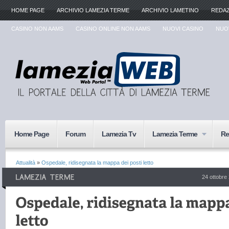
HOME PAGE
ARCHIVIO LAMEZIA TERME
ARCHIVIO LAMETINO
REDA
CASINO NON AAMS
CASINO ONLINE NON AAMS
NUOVI CASINO
NUOV
Home Page
Forum
Lamezia Tv
Lamezia Terme
Re
Attualità
»
Ospedale, ridisegnata la mappa dei posti letto
24 ottobre