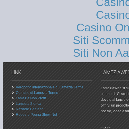
Casin
Casin
Casino O
Siti Scom
Siti Non 
Aeroporto Internazionale di Lamezia Terme
LameziaWeb si sta
Comune di Lamezia Terme
contenuti. Ci scu
Lamezia Non Profit
dovuto al lancio 
Lamezia Storica
offrirvi un prodot
Raffaele Gaetano
notizie, video e tan
Ruggero Pegna Show Net