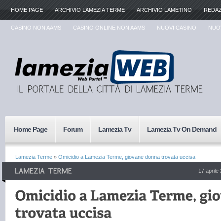
HOME PAGE
ARCHIVIO LAMEZIA TERME
ARCHIVIO LAMETINO
REDA
CASINO NON AAMS
CASINO ONLINE NON AAMS
NUOVI CASINO
NUOV
Home Page
Forum
Lamezia Tv
Lamezia Tv On Demand
Lamezia Terme
»
Omicidio a Lamezia Terme, giovane donna trovata uccisa
17 aprile