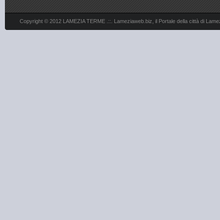
Copyright © 2012 LAMEZIA TERME .::. Lameziaweb.biz, il Portale della città di Lame