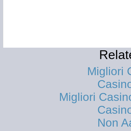
Relat
Migliori
Casin
Migliori Casi
Casin
Non A