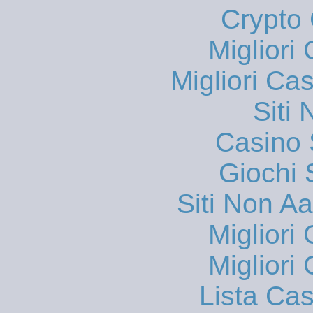
Crypto 
Migliori
Migliori Ca
Siti
Casino
Giochi
Siti Non 
Migliori
Migliori
Lista Ca