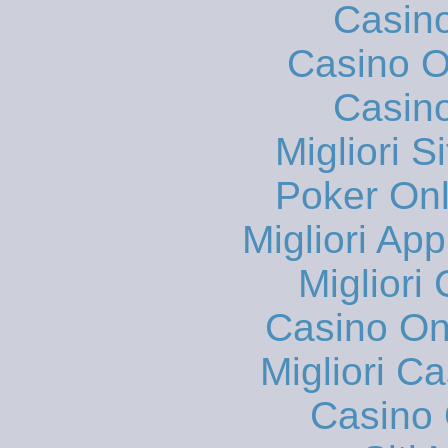
Casin
Casino On
Casin
Migliori S
Poker Onli
Migliori App
Migliori
Casino O
Migliori 
Casino 