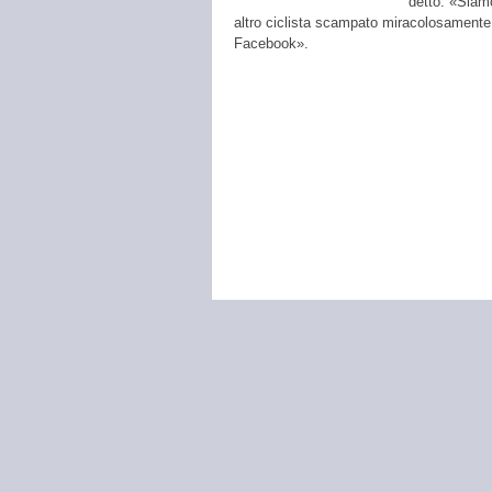
detto. «Siamo
altro ciclista scampato miracolosamente a
Facebook».