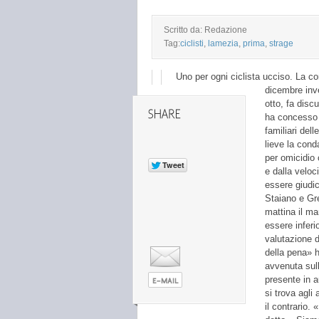
Scritto da: Redazione
Tag:
ciclisti
,
lamezia
,
prima
,
strage
Uno per ogni ciclista ucciso. La co
dicembre inve
otto, fa disc
ha concesso l
familiari del
lieve la cond
per omicidio 
e dalla veloc
essere giudic
Staiano e Gre
mattina il ma
essere inferi
valutazione d
della pena» h
avvenuta sull
presente in a
si trova agli 
il contrario.