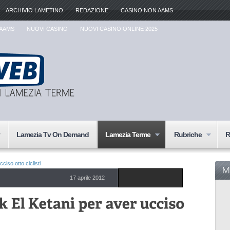
ARCHIVIO LAMETINO
REDAZIONE
CASINO NON AAMS
 AAMS
NUOVI CASINO
NUOVI CASINO ONLINE 2025
Lamezia Tv On Demand
Lamezia Terme
Rubriche
R
ciso otto ciclisti
17 aprile 2012