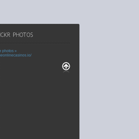
 photos »
ueonlinecasinos.io/