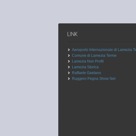
Aeroporto Internazionale di Lamezia 
Comune di Lamezia Terme
Lamezia Non Profit
Lamezia Storica
Raffaele Gaetano
Ruggero Pegna Show Net