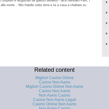
 sorpresi e disgustati da questo verdetto - dice Gennaro Perri, l’
lla morte -. Mio fratello sotto terra e lui a casa a chattare su
Related content
Migliori Casino Online
Casino Non Aams
Migliori Casino Online Non Aams
Casino Non Aams
Non Aams Casino
Casino Non Aams Legali
Casino Online Non Aams
Non Aams Casino