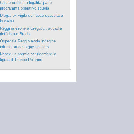
Calcio emblema legalita',parte
programma operativo scuola
Droga: ex vigile del fuoco spacciava
in divisa
Reggina esonera Gregucci, squadra
riaffidata a Breda
Ospedale Reggio avvia indagine
interna su caso gay umiliato
Nasce un premio per ricordare la
figura di Franco Politano