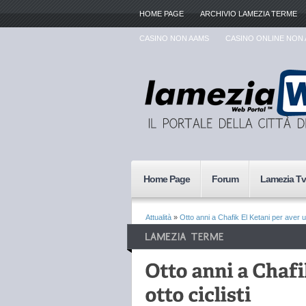
HOME PAGE
ARCHIVIO LAMEZIA TERME
CASINO NON AAMS
CASINO ONLINE NON
Home Page
Forum
Lamezia Tv
Attualità
»
Otto anni a Chafik El Ketani per aver uc