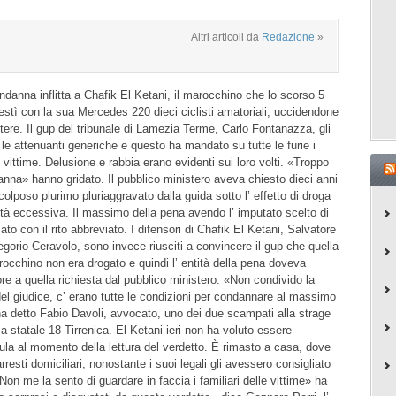
Altri articoli da
Redazione
»
ndanna inflitta a Chafik El Ketani, il marocchino che lo scorso 5
stì con la sua Mercedes 220 dieci ciclisti amatoriali, uccidendone
utere. Il gup del tribunale di Lamezia Terme, Carlo Fontanazza, gli
e attenuanti generiche e questo ha mandato su tutte le furie i
le vittime. Delusione e rabbia erano evidenti sui loro volti. «Troppo
anna» hanno gridato. Il pubblico ministero aveva chiesto dieci anni
colposo plurimo pluriaggravato dalla guida sotto l’ effetto di droga
ità eccessiva. Il massimo della pena avendo l’ imputato scelto di
ato con il rito abbreviato. I difensori di Chafik El Ketani, Salvatore
gorio Ceravolo, sono invece riusciti a convincere il gup che quella
rocchino non era drogato e quindi l’ entità della pena doveva
ore a quella richiesta dal pubblico ministero. «Non condivido la
el giudice, c’ erano tutte le condizioni per condannare al massimo
a detto Fabio Davoli, avvocato, uno dei due scampati alla strage
a statale 18 Tirrenica. El Ketani ieri non ha voluto essere
ula al momento della lettura del verdetto. È rimasto a casa, dove
arresti domiciliari, nonostante i suoi legali gli avessero consigliato
 «Non me la sento di guardare in faccia i familiari delle vittime» ha