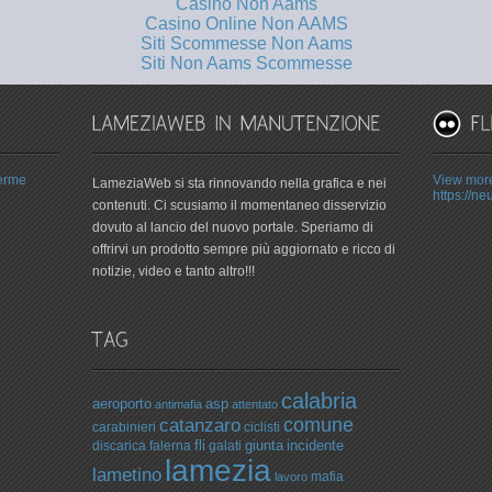
Casino Non Aams
Casino Online Non AAMS
Siti Scommesse Non Aams
Siti Non Aams Scommesse
Terme
View more
LameziaWeb si sta rinnovando nella grafica e nei
https://ne
contenuti. Ci scusiamo il momentaneo disservizio
dovuto al lancio del nuovo portale. Speriamo di
offrirvi un prodotto sempre più aggiornato e ricco di
notizie, video e tanto altro!!!
calabria
aeroporto
asp
antimafia
attentato
comune
catanzaro
ciclisti
carabinieri
fli
giunta
incidente
discarica
falerna
galati
lamezia
lametino
lavoro
mafia