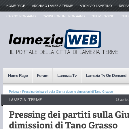
HOME PAGE
ARCHIVIO LAMEZIA TERME
ARCHIVIO LAMETINO
REDA
CASINO NON AAMS
CASINO ONLINE NON AAMS
NUOVI CASINO
NUOV
Home Page
Forum
Lamezia Tv
Lamezia Tv On Demand
Politica
»
Pressing dei partiti sulla Giunta dopo le dimissioni di Tano Grasso
18 aprile