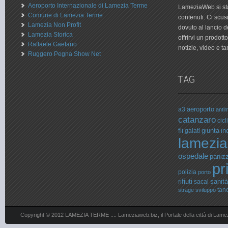
Aeroporto Internazionale di Lamezia Terme
LameziaWeb si sta
Comune di Lamezia Terme
contenuti. Ci scu
Lamezia Non Profit
dovuto al lancio 
Lamezia Storica
offrirvi un prodot
Raffaele Gaetano
notizie, video e tan
Ruggero Pegna Show Net
aeroporto
a3
antim
catanzaro
cicli
fli
giunta
in
galati
lamezia
ospedale
paniz
pr
polizia
porto
rifiuti
sanità
sacal
tan
strage
sviluppo
Copyright © 2012 LAMEZIA TERME .::. Lameziaweb.biz, il Portale della città di Lame