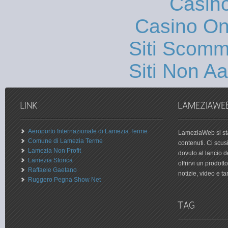
Casin
Casino O
Siti Scom
Siti Non 
Aeroporto Internazionale di Lamezia Terme
LameziaWeb si sta
Comune di Lamezia Terme
contenuti. Ci scu
Lamezia Non Profit
dovuto al lancio 
Lamezia Storica
offrirvi un prodot
Raffaele Gaetano
notizie, video e tan
Ruggero Pegna Show Net