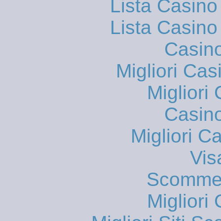
Lista Casin
Lista Casin
Casin
Migliori Cas
Migliori
Casin
Migliori 
Vis
Scommes
Migliori