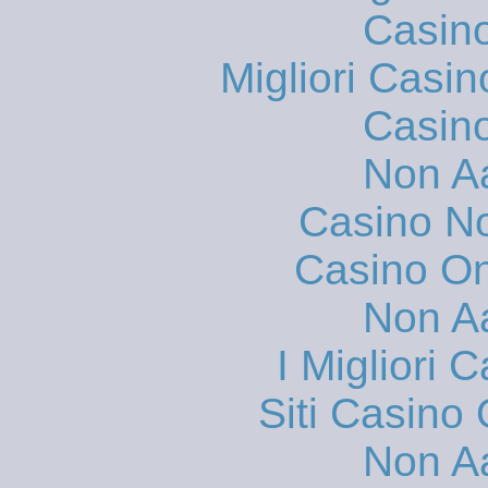
Casin
Migliori Casi
Casin
Non A
Casino N
Casino O
Non A
I Migliori
Siti Casino
Non A