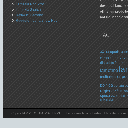
contenuti. Ci scu
Lamezia Non Profit
dovuto al lancio 
Lamezia Storica
offrirvi un prodot
Raffaele Gaetano
notizie, video e tan
Ruggero Pegna Show Net
aeroporto
a3
antim
cata
carabinieri
f
discarica
falerna
la
lametino
osped
maltempo
politica
polizia
po
regione
rifiuti
sa
speranza
strage
s
università
Copyright © 2012 LAMEZIA TERME .::. Lameziaweb.biz, il Portale della città di Lame