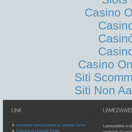
Casino On
Casin
Casin
Casin
Casino O
Siti Scom
Siti Non 
Aeroporto Internazionale di Lamezia Terme
LameziaWeb si sta
Comune di Lamezia Terme