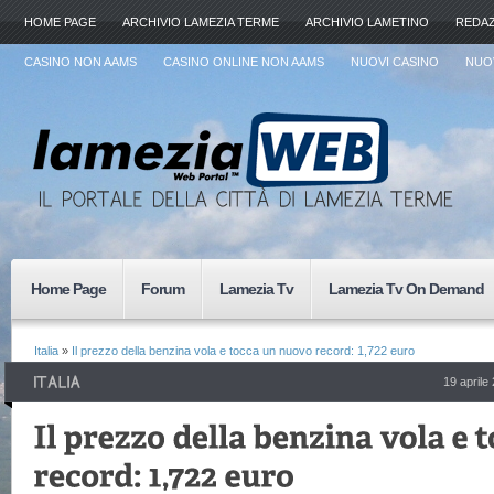
HOME PAGE
ARCHIVIO LAMEZIA TERME
ARCHIVIO LAMETINO
REDA
CASINO NON AAMS
CASINO ONLINE NON AAMS
NUOVI CASINO
NUOV
Home Page
Forum
Lamezia Tv
Lamezia Tv On Demand
Italia
»
Il prezzo della benzina vola e tocca un nuovo record: 1,722 euro
19 aprile