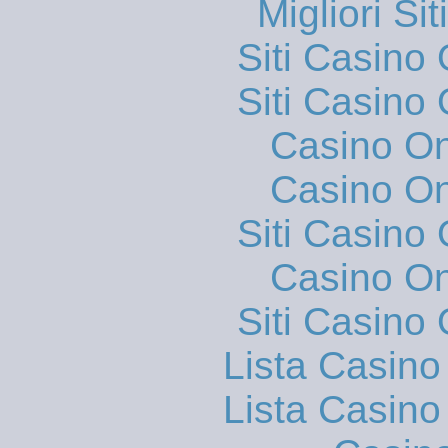
Migliori S
Siti Casino
Siti Casino
Casino O
Casino O
Siti Casino
Casino O
Siti Casino
Lista Casin
Lista Casin