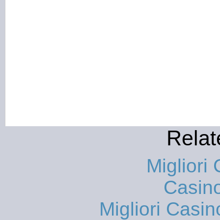
Relat
Migliori
Casin
Migliori Casi