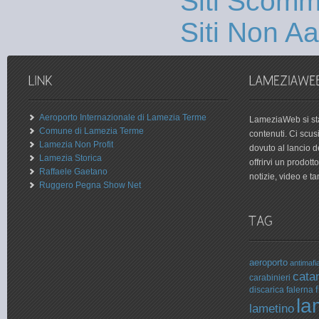
Siti Scom
Siti Non 
Aeroporto Internazionale di Lamezia Terme
LameziaWeb si sta
Comune di Lamezia Terme
contenuti. Ci scu
Lamezia Non Profit
dovuto al lancio 
Lamezia Storica
offrirvi un prodot
Raffaele Gaetano
notizie, video e tan
Ruggero Pegna Show Net
aeroporto
antimafi
cata
carabinieri
f
discarica
falerna
la
lametino