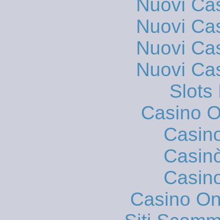
Nuovi Ca
Nuovi Ca
Nuovi Ca
Nuovi Ca
Slot
Casino On
Casin
Casin
Casin
Casino O