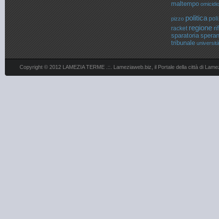
maltempo
omicidi
politica
poli
pizzo
regione
ri
racket
sparatoria
spera
tribunale
universit
Copyright © 2012 LAMEZIA TERME .::. Lameziaweb.biz, il Portale della città di Lame