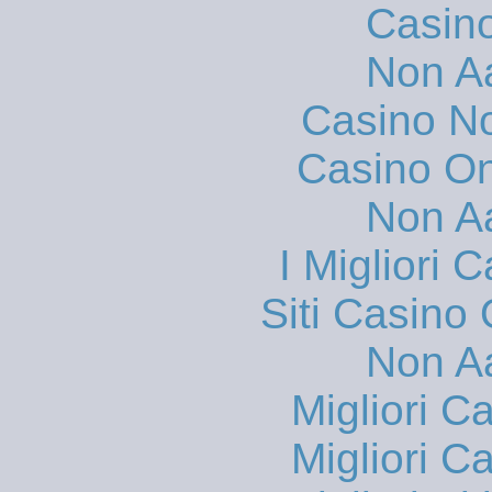
Casin
Non A
Casino N
Casino O
Non A
I Migliori
Siti Casino
Non A
Migliori 
Migliori 