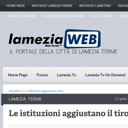
HOME PAGE
ARCHIVIO LAMEZIA TERME
ARCHIVIO LAMETINO
REDA
CASINO NON AAMS
CASINO ONLINE NON AAMS
NUOVI CASINO
NUOV
Home Page
Forum
Lamezia Tv
Lamezia Tv On Demand
Attualità
»
Le istituzioni aggiustano il tiro
17 aprile