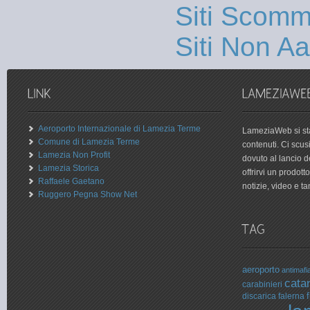
Siti Scom
Siti Non 
Aeroporto Internazionale di Lamezia Terme
LameziaWeb si sta
Comune di Lamezia Terme
contenuti. Ci scu
Lamezia Non Profit
dovuto al lancio 
Lamezia Storica
offrirvi un prodot
Raffaele Gaetano
notizie, video e tan
Ruggero Pegna Show Net
aeroporto
antimafi
cata
carabinieri
f
discarica
falerna