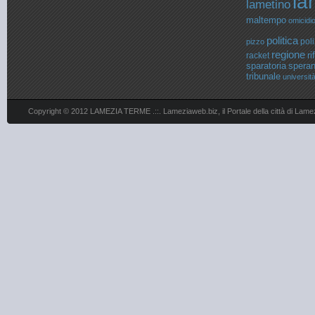
la
lametino
maltempo
omicidi
politica
poli
pizzo
regione
ri
racket
sparatoria
spera
tribunale
universit
Copyright © 2012 LAMEZIA TERME .::. Lameziaweb.biz, il Portale della città di Lame