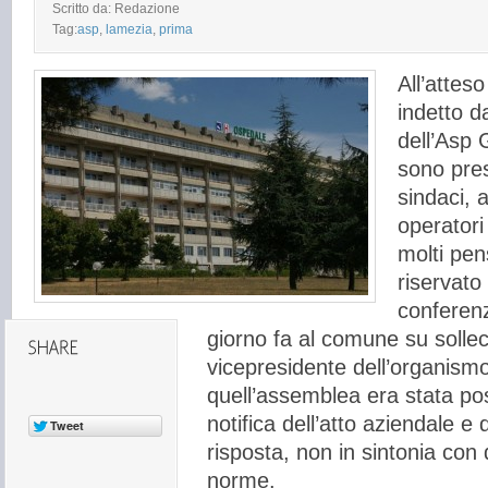
Scritto da: Redazione
Tag:
asp
,
lamezia
,
prima
All’attes
indetto d
dell’Asp
sono pre
sindaci, a
operatori
molti pe
riservato 
conferenz
giorno fa al comune su sollec
vicepresidente dell’organism
quell’assemblea era stata pos
notifica dell’atto aziendale e
risposta, non in sintonia con 
norme.