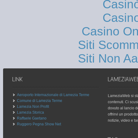
Casin
Casin
Casino O
Siti Scom
Siti Non 
Aeroporto Internazionale di Lamezia Terme
LameziaWeb si sta
Comune di Lamezia Terme
contenuti. Ci scu
Lamezia Non Profit
dovuto al lancio 
Lamezia Storica
offrirvi un prodot
Raffaele Gaetano
notizie, video e tan
Ruggero Pegna Show Net