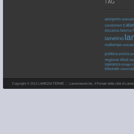
aeroporto
antimafi
cata
carabinieri
f
discarica
falerna
la
lametino
maltempo
omicidi
politica
polizia
po
regione
rifiuti
sa
speranza
strage
s
tribunale
universit
Copyright © 2012 LAMEZIA TERME .::. Lameziaweb.biz, il Portale della città di Lame