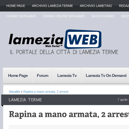
HOME PAGE
ARCHIVIO LAMEZIA TERME
ARCHIVIO LAMETINO
REDA
CASINO NON AAMS
CASINO ONLINE NON AAMS
NUOVI CASINO
NUOV
Home Page
Forum
Lamezia Tv
Lamezia Tv On Demand
Attualità
»
Rapina a mano armata, 2 arresti
7 aprile