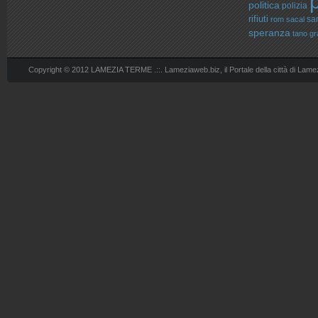
politica
polizia
rifiuti
sa
rom
sacal
speranza
tano g
Copyright © 2012 LAMEZIA TERME .::. Lameziaweb.biz, il Portale della città di Lame