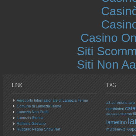
Casin
Casin
Casino O
Siti Scom
Siti Non 
Aeroporto Internazionale di Lamezia Terme
asp
a3
aeroporto
Comune di Lamezia Terme
cata
carabinieri
Lamezia Non Profit
fli
falerna
discarica
Lamezia Storica
l
lametino
Raffaele Gaetano
osp
multiservizi
Ruggero Pegna Show Net