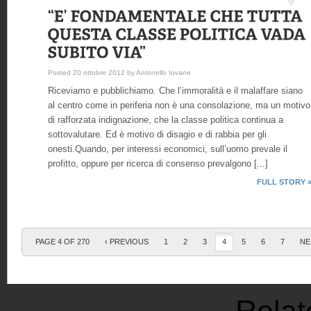
Posted 20 ottobre 2012 by Antonello Iovane
Riceviamo e pubblichiamo. Che l’immoralità e il malaffare siano
al centro come in periferia non è una consolazione, ma un motivo
di rafforzata indignazione, che la classe politica continua a
sottovalutare. Ed è motivo di disagio e di rabbia per gli
onesti.Quando, per interessi economici, sull’uomo prevale il
profitto, oppure per ricerca di consenso prevalgono [...]
FULL STORY 
PAGE 4 OF 270
‹ PREVIOUS
1
2
3
4
5
6
7
NE
Relat