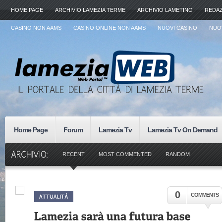
HOME PAGE
ARCHIVIO LAMEZIA TERME
ARCHIVIO LAMETINO
REDA
CASINO NON AAMS
CASINO ONLINE NON AAMS
NUOVI CASINO
NUOV
Home Page
Forum
Lamezia Tv
Lamezia Tv On Demand
RECENT
MOST COMMENTED
RANDOM
0
COMMENTS