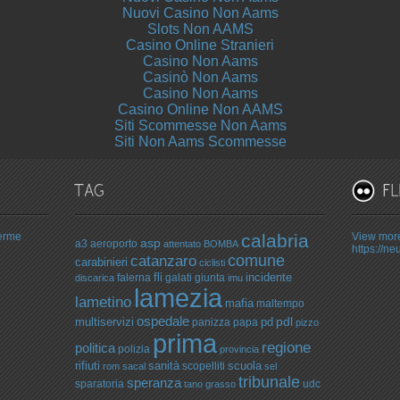
Nuovi Casino Non Aams
Slots Non AAMS
Casino Online Stranieri
Casino Non Aams
Casinò Non Aams
Casino Non Aams
Casino Online Non AAMS
Siti Scommesse Non Aams
Siti Non Aams Scommesse
Terme
calabria
View more
asp
a3
aeroporto
attentato
BOMBA
https://ne
catanzaro
comune
carabinieri
ciclisti
fli
incidente
falerna
galati
giunta
discarica
imu
lamezia
lametino
mafia
maltempo
ospedale
pdl
multiservizi
pd
panizza
papa
pizzo
prima
regione
politica
polizia
provincia
rifiuti
sanità
scuola
scopelliti
rom
sacal
sel
tribunale
speranza
sparatoria
udc
tano grasso