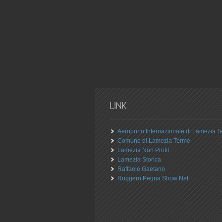
Aeroporto Internazionale di Lamezia 
Comune di Lamezia Terme
Lamezia Non Profit
Lamezia Storica
Raffaele Gaetano
Ruggero Pegna Show Net