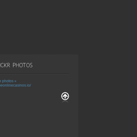
 photos »
ueonlinecasinos.io/