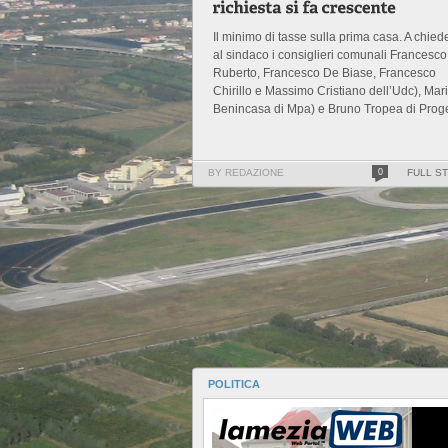
Il minimo di tasse sulla prima casa. A chied
al sindaco i consiglieri comunali Francesco
Ruberto, Francesco De Biase, Francesco
Chirillo e Massimo Cristiano dell’Udc), Mar
Benincasa di Mpa) e Bruno Tropea di Proget
BY REDAZIONE
0
FULL S
POLITICA