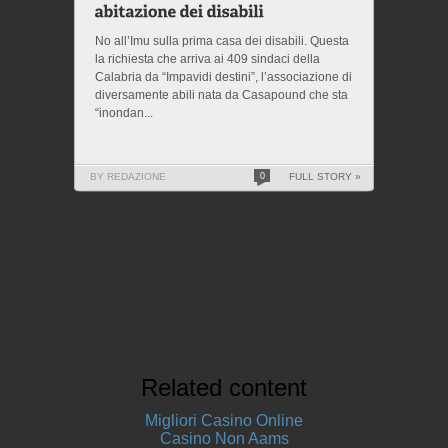
No all’Imu sulla prima casa dei disabili. Questa
la richiesta che arriva ai 409 sindaci della
Calabria da “Impavidi destini”, l’associazione di
diversamente abili nata da Casapound che sta
“inondan...
BY REDAZIONE
0
FULL STORY »
Related content
Migliori Casino Online
Casino Non Aams