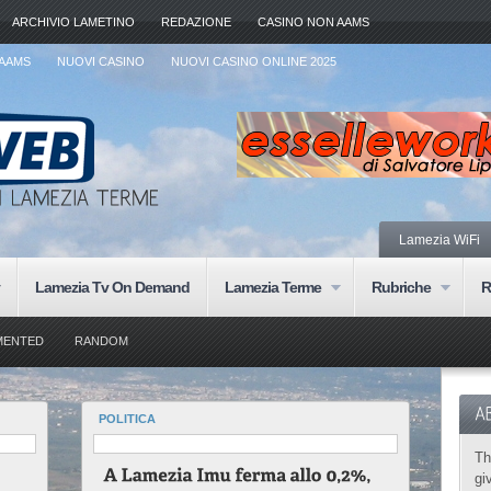
ARCHIVIO LAMETINO
REDAZIONE
CASINO NON AAMS
 AAMS
NUOVI CASINO
NUOVI CASINO ONLINE 2025
Lamezia WiFi
Lamezia Tv On Demand
Lamezia Terme
Rubriche
R
MENTED
RANDOM
POLITICA
Th
gi