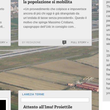
po
Th
erlo
«Un provvedimento che colpisce e impoverisce
pa
ancora di più chi oggi è già strangolato da
ca
un’ondata di tasse senza precedenti». Questo il
pa
io
motivo che spinge Massimo Cristiano,
pa
t...
capogruppo dell’Udc in consiglio com...
un
su
th
TORY »
BY REDAZIONE
0
FULL STORY »
wi
In
19
to
ad
th
ha
cu
ha
fo
yo
LAMEZIA TERME