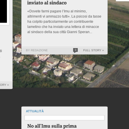
«Dovete farmi pagare l’Imu al minimo,
altrimenti vi ammazzo tutti». La psicosi da tasse
ha colpito particolarmente un contribuente
lametino che ha inviato una lettera di minacce
al sindaco della sua città Gianni Speran...
BY REDAZIONE
0
FULL STORY »
di
a
TORY »
ATTUALITÀ