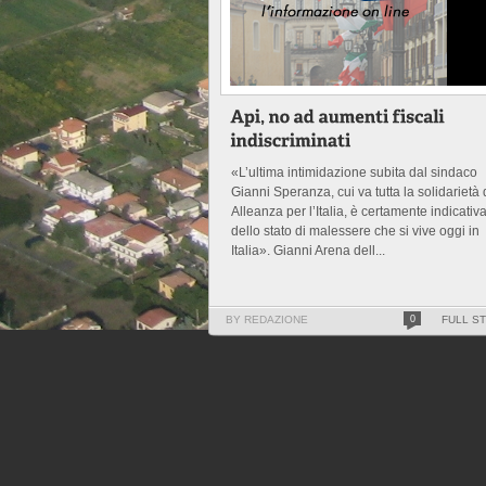
«L’ultima intimidazione subita dal sindaco
Gianni Speranza, cui va tutta la solidarietà 
Alleanza per l’Italia, è certamente indicativ
dello stato di malessere che si vive oggi in
Italia». Gianni Arena dell...
BY REDAZIONE
0
FULL S