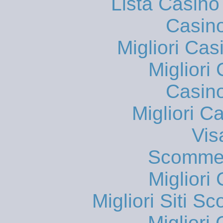
Lista Casin
Casin
Migliori Cas
Migliori
Casin
Migliori 
Vis
Scommes
Migliori
Migliori Siti
Migliori