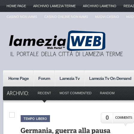
HOME PAGE
ARCHIVIO LAMEZIA TERME
ARCHIVIO LAMETINO
REDA
CASINO NON AAMS
CASINO ONLINE NON AAMS
NUOVI CASINO
NUOV
Home Page
Forum
Lamezia Tv
Lamezia Tv On Demand
RECENT
MOST COMMENTED
RANDOM
0
COMMENTS