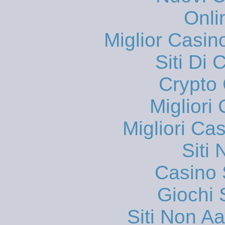
Onli
Miglior Casi
Siti Di 
Crypto 
Migliori
Migliori Ca
Siti
Casino
Giochi
Siti Non 