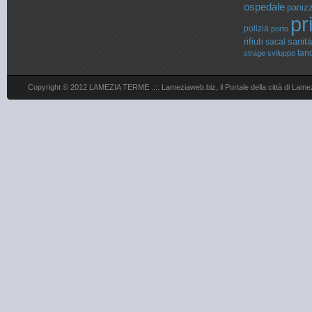
ospedale
paniz
pr
polizia
porto
rifiuti
sanità
sacal
tan
strage
sviluppo
Copyright © 2012 LAMEZIA TERME .::. Lameziaweb.biz, il Portale della città di Lame