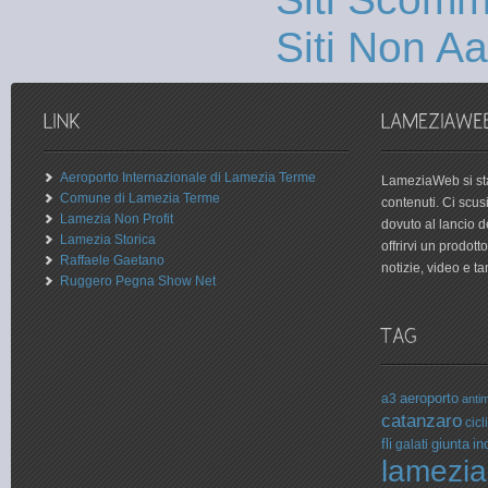
Siti Non 
Aeroporto Internazionale di Lamezia Terme
LameziaWeb si sta
Comune di Lamezia Terme
contenuti. Ci scu
Lamezia Non Profit
dovuto al lancio 
Lamezia Storica
offrirvi un prodot
Raffaele Gaetano
notizie, video e tan
Ruggero Pegna Show Net
aeroporto
a3
antim
catanzaro
cicli
fli
giunta
in
galati
lamezia