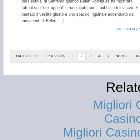
del Festival di Sanremo quando Belen Rodriguez ha mostrato
tutto il suo “sex appeal” e ha giocato con il pubblico televisivo. E’
bastato il vestito giusto e uno spacco inguinale accentuato dai
movimenti di Belen [...]
FULL STORY 
PAGE 2 OF 10
‹ PREVIOUS
1
2
3
4
5
NEXT ›
LAS
Relat
Migliori
Casin
Migliori Casi