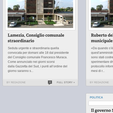
Seduta urgente e straordinaria quella
«Da quando s’è
convocata per domani alle 18 dal presidente
quest’amministr
del Consiglio comunale Francesco Muraca.
sono stati costre
Come annunciato nei giorni scorsi
sperimentare di
dalla Gazzetta del Sud, i punti all’ordine del
protocollo infor
giorno saranno s...
mesi di r...
BY REDAZIONE
0
FULL STORY »
BY REDAZIONE
POLITICA