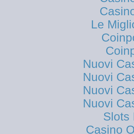
Casin
Le Migli
Coinp
Coinp
Nuovi Ca
Nuovi Ca
Nuovi Ca
Nuovi Ca
Slot
Casino On