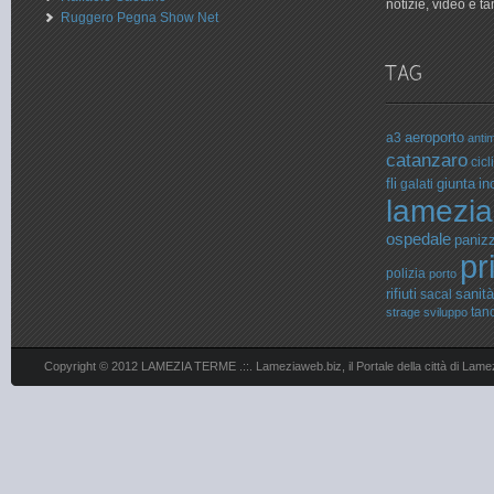
notizie, video e tan
Ruggero Pegna Show Net
aeroporto
a3
antim
catanzaro
cicli
fli
giunta
in
galati
lamezia
ospedale
paniz
pr
polizia
porto
rifiuti
sanità
sacal
tan
strage
sviluppo
Copyright © 2012 LAMEZIA TERME .::. Lameziaweb.biz, il Portale della città di Lame