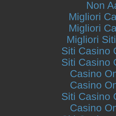
Non A
Migliori 
Migliori 
Migliori S
Siti Casino
Siti Casino
Casino O
Casino O
Siti Casino
Casino O