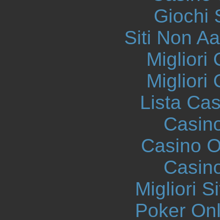
Giochi
Siti Non 
Migliori
Migliori
Lista Ca
Casin
Casino On
Casin
Migliori S
Poker Onli