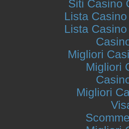
Siti Casino
Lista Casin
Lista Casin
Casin
Migliori Cas
Migliori
Casin
Migliori 
Vis
Scommes