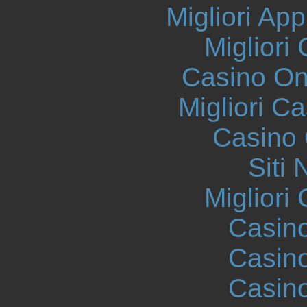
Migliori App
Migliori
Casino O
Migliori 
Casino 
Siti
Migliori
Casin
Casin
Casin