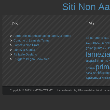
Siti Non 
Aeroporto Internazionale di Lamezia Terme
asp
a3
aeroporto
Comune di Lamezia Terme
catanzaro
cicli
Lamezia Non Profit
i
galati
giunta
imu
Lamezia Storica
lamezi
Raffaele Gaetano
Ruggero Pegna Show Net
ospedale
paniz
prim
polizia
sanità
scopel
sacal
speranza
svilup
Copyright © 2013 LAMEZIA TERME .::. Lameziaweb.biz, il Portale della città di Lame