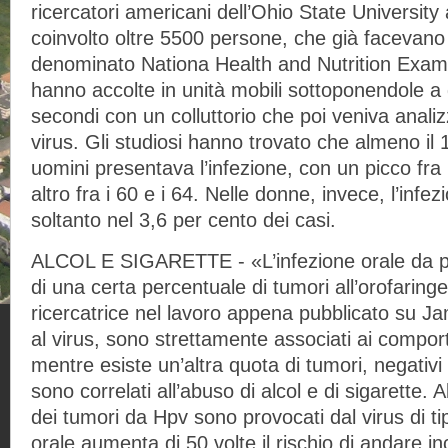
ricercatori americani dell’Ohio State Universit
coinvolto oltre 5500 persone, che già facevano 
denominato Nationa Health and Nutrition Exami
hanno accolte in unità mobili sottoponendole a 
secondi con un colluttorio che poi veniva analizz
virus. Gli studiosi hanno trovato che almeno il 
uomini presentava l’infezione, con un picco fra 
altro fra i 60 e i 64. Nelle donne, invece, l’infe
soltanto nel 3,6 per cento dei casi.
ALCOL E SIGARETTE - «L’infezione orale da pa
di una certa percentuale di tumori all’orofaring
ricercatrice nel lavoro appena pubblicato su Jam
al virus, sono strettamente associati ai compor
mentre esiste un’altra quota di tumori, negativi
sono correlati all’abuso di alcol e di sigarette.
dei tumori da Hpv sono provocati dal virus di tip
orale aumenta di 50 volte il rischio di andare in