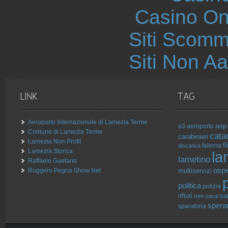
Casino O
Siti Scom
Siti Non 
Aeroporto Internazionale di Lamezia Terme
asp
a3
aeroporto
Comune di Lamezia Terme
cata
carabinieri
Lamezia Non Profit
fli
falerna
discarica
Lamezia Storica
la
lametino
Raffaele Gaetano
osp
Ruggero Pegna Show Net
multiservizi
politica
polizia
rifiuti
sa
rom
sacal
spera
sparatoria