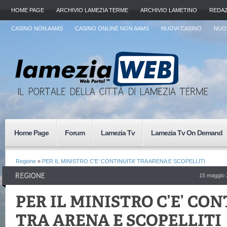
HOME PAGE
ARCHIVIO LAMEZIA TERME
ARCHIVIO LAMETINO
REDA
CASINO NON AAMS
CASINO ONLINE NON AAMS
NUOVI CASINO
NUOV
Home Page
Forum
Lamezia Tv
Lamezia Tv On Demand
Regione
»
PER IL MINISTRO C’E’ CONTINUITA’ TRA ARENA E SCOPELLITI
15 maggio 