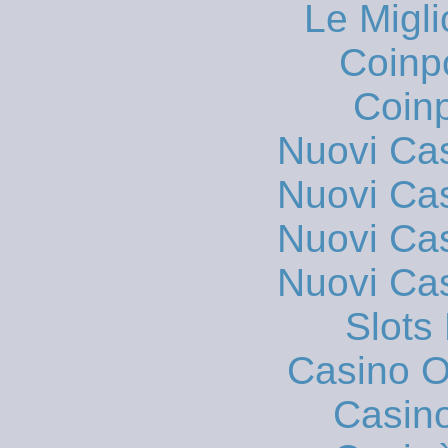
Le Migli
Coinp
Coinp
Nuovi Ca
Nuovi Ca
Nuovi Ca
Nuovi Ca
Slot
Casino On
Casin