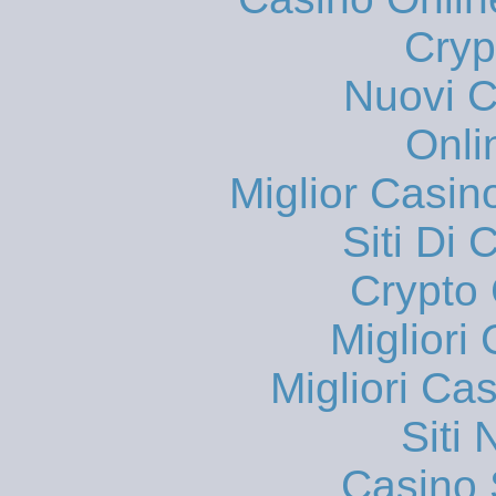
Cryp
Nuovi Ca
Onli
Miglior Casi
Siti Di 
Crypto 
Migliori
Migliori Ca
Siti
Casino