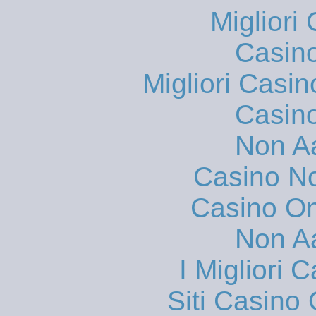
Migliori
Casin
Migliori Casi
Casin
Non A
Casino N
Casino O
Non A
I Migliori
Siti Casino