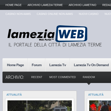
HOME PAGE
ARCHIVIO LAMEZIA TERME
ARCHIVIO LAMETINO
REDA
CASINO NON AAMS
CASINO ONLINE NON AAMS
NUOVI CASINO
NUOV
Home Page
Forum
Lamezia Tv
Lamezia Tv On Demand
RECENT
MOST COMMENTED
RANDOM
ATTUALITÀ
ATTUALITÀ