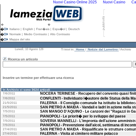
Nuovi Casino Online 2025
Nuovi Casino
Ca
�
�
�
Italiano
English
Fran�ais
Espa�ol
Deutsch
|
|
|
|
�
Normale
Medio Contrasto
Alto Contrasto
|
|
�
Mappa del sito
Lunedì, 10 Agosto 126
Ti trovi in:
Home
/
Notizie dal Lametino
/ Archivio
Ricerca un articolo
Inserire un termine per effettuare una ricerca
In Archivio ci sono 3624 articoli
NOCERA TERINESE - Recupero del convento quasi fini
7/6/2011
CONFLENTI - Individuato l�autore delle Statua della M
7/6/2011
FALERNA - Il Consiglio comunale ha istituito la bibliotec
21/5/2011
SAN PIETRO A MAIDA - Vandali e ladri in azione nella s
21/5/2011
SAN MANGO D'AQUINO - Le canzoni dei "Ragazzi in G
7/5/2011
PIANOPOLI - Le priorit� per lo sviluppo del paese
7/5/2011
SOVERIA MANNELLI - L'impronta dell'azione amministr
7/5/2011
PIANOPOLI - Prevenzione dall'alcol, settimana di incontr
7/5/2011
SAN PIETRO A MAIDA - Riqualificate le strutture comun
27/4/2011
FALERNA - Visita al cimitero militare polacco
27/4/2011