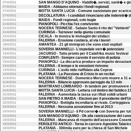
SAN MANGO D'AQUINO - Viabilit�, servizi, sanit� e gi
27/4/2011
MAIDA - Abbiamo ottenuto i fondi regionali
27/4/2011
MOTTA SANTA LUCIA - Comune sanzionato per scarico a
27/4/2011
DECOLLATURA - I candidati rinunciano alle indennit� d
27/4/2011
MAIDA - Fondi regionali, solo bugie
21/4/2011
PIANOPOLI - Picchia l'ex convivente
21/4/2011
NOCERA TERINESE - Sabato Santo il rito dei "Vattienti"
21/4/2011
CURINGA - Turnover nella giunta comunale
21/4/2011
CICALA - In mostra le immagini dei sindaci
21/4/2011
FALERNA - Erosione costiera, al via i lavori
21/4/2011
AMANTEA - 21 gli immigrati che sono stati ospitati
18/4/2011
SOVERIA MANNELLI - L'ospedale verr� potenziato
15/4/2011
JACURSO - Tutto pronto per il Calafrika music festival
15/4/2011
CONFLENTI - Sempre carente il servizio di polizia
15/4/2011
PIANOPOLI - La discarica produce un impatto devastan
15/4/2011
FALERNA - Il tempo e le emozioni rivivono
15/4/2011
CURINGA - L'asilo nido riaffidato alla Cepros
12/4/2011
PLATANIA - La Passione di Cristo in un recital
12/4/2011
NOCERA TERINESE - Domenico Mercurio muore a 31 an
11/4/2011
FALERNA - Bilancio approvato pareggio da 13 mln
11/4/2011
MARTIRANO LOMBARDO - In tandem per promuovere iniz
11/4/2011
MOTTA SANTA LUCIA - Lettera col timbro del fatidico 
11/4/2011
FALERNA - Aumentata la tassa sui rifiuti solidi urbani
22/3/2011
SAN PIETRO A MAIDA - Elezioni per il presidente dell'
22/3/2011
PIANOPOLI - Bottiglia incendiaria al rivale. Corteggiava 
22/3/2011
FALERNA - Nessuna assunzione fino al 2013
22/3/2011
SOVERIA MANNELLI - il Pd correr� con Soveria per tut
22/3/2011
SAN MANGO D'AQUINO - Ok alla rateizzazione del cano
22/3/2011
FALERNA - Mancanza di rispetto dell'assessore Cosent
18/3/2011
FEROLETO ANTICO - Torna in carcere Agostino Talaric
18/3/2011
PLATANIA - 300mila euro per la chiesa di San Michele
18/3/2011