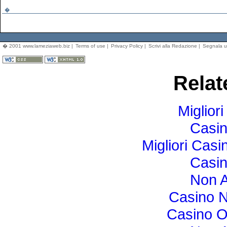
�
� 2001 www.lameziaweb.biz |
Terms of use
|
Privacy Policy
|
Scrivi alla Redazione
|
Segnala u
Relat
Miglior
Casi
Migliori Cas
Casi
Non 
Casino N
Casino O