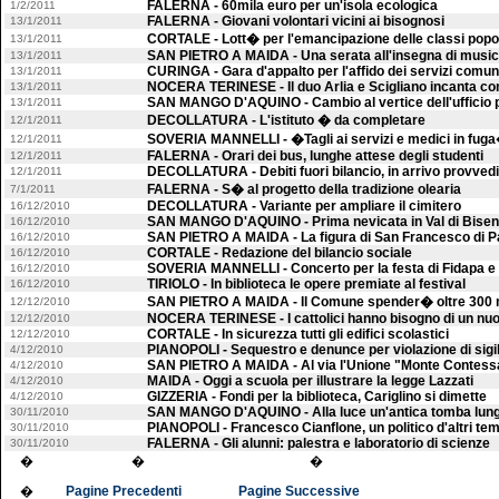
FALERNA - 60mila euro per un'isola ecologica
1/2/2011
FALERNA - Giovani volontari vicini ai bisognosi
13/1/2011
CORTALE - Lott� per l'emancipazione delle classi popo
13/1/2011
SAN PIETRO A MAIDA - Una serata all'insegna di music
13/1/2011
CURINGA - Gara d'appalto per l'affido dei servizi comun
13/1/2011
NOCERA TERINESE - Il duo Arlia e Scigliano incanta con
13/1/2011
SAN MANGO D'AQUINO - Cambio al vertice dell'ufficio 
13/1/2011
DECOLLATURA - L'istituto � da completare
12/1/2011
SOVERIA MANNELLI - �Tagli ai servizi e medici in fug
12/1/2011
FALERNA - Orari dei bus, lunghe attese degli studenti
12/1/2011
DECOLLATURA - Debiti fuori bilancio, in arrivo provved
12/1/2011
FALERNA - S� al progetto della tradizione olearia
7/1/2011
DECOLLATURA - Variante per ampliare il cimitero
16/12/2010
SAN MANGO D'AQUINO - Prima nevicata in Val di Bisen
16/12/2010
SAN PIETRO A MAIDA - La figura di San Francesco di P
16/12/2010
CORTALE - Redazione del bilancio sociale
16/12/2010
SOVERIA MANNELLI - Concerto per la festa di Fidapa e 
16/12/2010
TIRIOLO - In biblioteca le opere premiate al festival
16/12/2010
SAN PIETRO A MAIDA - Il Comune spender� oltre 300 
12/12/2010
NOCERA TERINESE - I cattolici hanno bisogno di un nu
12/12/2010
CORTALE - In sicurezza tutti gli edifici scolastici
12/12/2010
PIANOPOLI - Sequestro e denunce per violazione di sigil
4/12/2010
SAN PIETRO A MAIDA - Al via l'Unione "Monte Contess
4/12/2010
MAIDA - Oggi a scuola per illustrare la legge Lazzati
4/12/2010
GIZZERIA - Fondi per la biblioteca, Cariglino si dimette
4/12/2010
SAN MANGO D'AQUINO - Alla luce un'antica tomba lung
30/11/2010
PIANOPOLI - Francesco Cianflone, un politico d'altri tem
30/11/2010
FALERNA - Gli alunni: palestra e laboratorio di scienze
30/11/2010
�
�
�
�
Pagine Precedenti
Pagine Successive