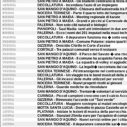
SAN PIETRO A MAIDA - Gli studenti celebrano la festa de
18/3/2011
DECOLLATURA - Incendiata l'auto di un impiegato
18/3/2011
SAN MANGO D'AQUINO - Chiusura dell'autostrada tra Fal
8/3/2011
NOCERA TERINESE - Parte il quarto lotto del lungomar
8/3/2011
SAN PIETRO A MAIDA - Meeting regionale di karate
8/3/2011
SAN PIETRO A MAIDA - Grandi e piccini al Carnevale de
8/3/2011
FALERNA - Non solo cibi naturali e biologici
8/3/2011
PIANOPOLI - Saul Madia: tanti atti intimidatori in due ann
8/3/2011
FALERNA - Ecco i nomi dei 201 imputati nella maxi-inch
8/3/2011
DECOLLATURA - Il depuratore funziona ma � sotto seq
25/2/2011
SAN PIETRO A MAIDA - Comune Putame: siamo quarti i
25/2/2011
GIZZERIA - Omicidio Chirillo in Corte d'assise
25/2/2011
CORTALE - Tre palazzi comunali verso il restauro
25/2/2011
SAN MANGO D'AQUINO - Il Parco del Savuto � una ris
25/2/2011
SAN PIETRO A MAIDA - Il comune ha acquisito l'area de
15/2/2011
SAN PIETRO A MAIDA - La squadra di volley si aggiudic
15/2/2011
SAN MANGO D'AQUINO - La legalit� raccontata dai car
15/2/2011
NOCERA TERINESE - Pd intransigente nel contrastare g
15/2/2011
DECOLLATURA - Un viaggio tra le band musicali della 
15/2/2011
FALERNA - Gli incassi delle multe utilizzati per servizi
5/2/2011
NOCERA TERINESE - Nuovi progetti rivolti ai giovani
5/2/2011
FALERNA - Guardie mediche da rimodulare
2/2/2011
SAN MANGO D'AQUINO - Trentatr� volontari al servizi
2/2/2011
CURINGA - Piccoli campioni crescono con il calcio Acc
2/2/2011
GIZZERIA - Rinnovato l'accordo col "Taxi verde"
2/2/2011
DECOLLATURA - Maggiore sostegno ai malati oncologic
2/2/2011
MOTTA SANTA LUCIA - Demolito in piazza Castello un 
1/2/2011
PLATANIA - Iniziate le lezioni di musica della parrocchia
1/2/2011
CURINGA - Stanziati 25mila euro per l'acquisto di comp
1/2/2011
SAN MANGO D'AQUINO - Nuovi servizi online per i citta
1/2/2011
NOCERA TERINESE - Il depuratore consortile sar� mes
1/2/2011